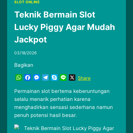
SLOT ONLINE
Teknik Bermain Slot
Lucky Piggy Agar Mudah
Jackpot
03/18/2026
Bagikan
WhatsApp
Facebook
Messenger
Telegram
Skype
Line
X
Share
Permainan slot bertema keberuntungan
selalu menarik perhatian karena
menghadirkan sensasi sederhana namun
penuh potensi hasil besar.