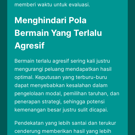
memberi waktu untuk evaluasi.
Menghindari Pola
Bermain Yang Terlalu
Agresif
Bermain terlalu agresif sering kali justru
mengurangi peluang mendapatkan hasil
optimal. Keputusan yang terburu-buru
dapat menyebabkan kesalahan dalam
pengelolaan modal, pemilihan taruhan, dan
penerapan strategi, sehingga potensi
kemenangan besar justru sulit dicapai.
Pendekatan yang lebih santai dan terukur
cenderung memberikan hasil yang lebih