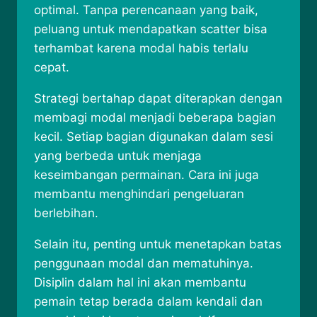
optimal. Tanpa perencanaan yang baik,
peluang untuk mendapatkan scatter bisa
terhambat karena modal habis terlalu
cepat.
Strategi bertahap dapat diterapkan dengan
membagi modal menjadi beberapa bagian
kecil. Setiap bagian digunakan dalam sesi
yang berbeda untuk menjaga
keseimbangan permainan. Cara ini juga
membantu menghindari pengeluaran
berlebihan.
Selain itu, penting untuk menetapkan batas
penggunaan modal dan mematuhinya.
Disiplin dalam hal ini akan membantu
pemain tetap berada dalam kendali dan