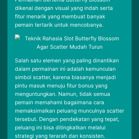
dikenal dengan visual yang indah serta
fitur menarik yang membuat banyak
pemain tertarik untuk mencobanya.
Salah satu elemen yang paling dinantikan
dalam permainan ini adalah kemunculan
simbol scatter, karena biasanya menjadi
pintu masuk menuju fitur bonus yang
menguntungkan. Namun, tidak semua
pemain memahami bagaimana cara
memaksimalkan peluang munculnya scatter
tersebut. Dengan pendekatan yang tepat,
peluang ini bisa ditingkatkan melalui
strategi yang terarah dan konsisten.