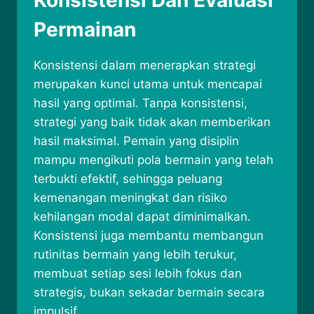
Permainan
Konsistensi dalam menerapkan strategi
merupakan kunci utama untuk mencapai
hasil yang optimal. Tanpa konsistensi,
strategi yang baik tidak akan memberikan
hasil maksimal. Pemain yang disiplin
mampu mengikuti pola bermain yang telah
terbukti efektif, sehingga peluang
kemenangan meningkat dan risiko
kehilangan modal dapat diminimalkan.
Konsistensi juga membantu membangun
rutinitas bermain yang lebih terukur,
membuat setiap sesi lebih fokus dan
strategis, bukan sekadar bermain secara
impulsif.