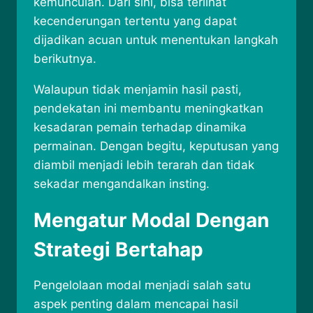
kemunculan. Dari sini, bisa terlihat
kecenderungan tertentu yang dapat
dijadikan acuan untuk menentukan langkah
berikutnya.
Walaupun tidak menjamin hasil pasti,
pendekatan ini membantu meningkatkan
kesadaran pemain terhadap dinamika
permainan. Dengan begitu, keputusan yang
diambil menjadi lebih terarah dan tidak
sekadar mengandalkan insting.
Mengatur Modal Dengan
Strategi Bertahap
Pengelolaan modal menjadi salah satu
aspek penting dalam mencapai hasil