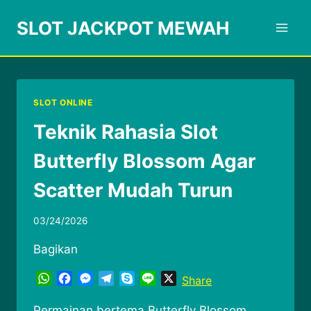
Skip
SLOT JACKPOT MEWAH
to
content
SLOT ONLINE
Teknik Rahasia Slot
Butterfly Blossom Agar
Scatter Mudah Turun
03/24/2026
Bagikan
WhatsApp
Facebook
Messenger
Telegram
Skype
Line
X
Share
Permainan bertema Butterfly Blossom