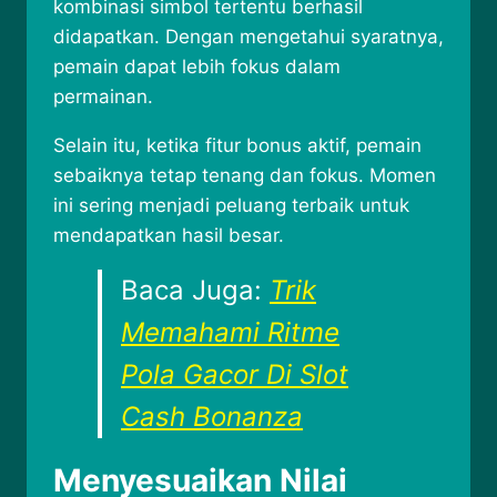
kombinasi simbol tertentu berhasil
didapatkan. Dengan mengetahui syaratnya,
pemain dapat lebih fokus dalam
permainan.
Selain itu, ketika fitur bonus aktif, pemain
sebaiknya tetap tenang dan fokus. Momen
ini sering menjadi peluang terbaik untuk
mendapatkan hasil besar.
Baca Juga:
Trik
Memahami Ritme
Pola Gacor Di Slot
Cash Bonanza
Menyesuaikan Nilai