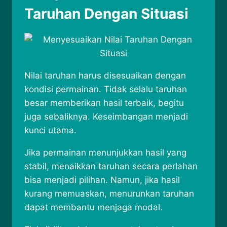
Taruhan Dengan Situasi
Nilai taruhan harus disesuaikan dengan
kondisi permainan. Tidak selalu taruhan
besar memberikan hasil terbaik, begitu
juga sebaliknya. Keseimbangan menjadi
kunci utama.
Jika permainan menunjukkan hasil yang
stabil, menaikkan taruhan secara perlahan
bisa menjadi pilihan. Namun, jika hasil
kurang memuaskan, menurunkan taruhan
dapat membantu menjaga modal.