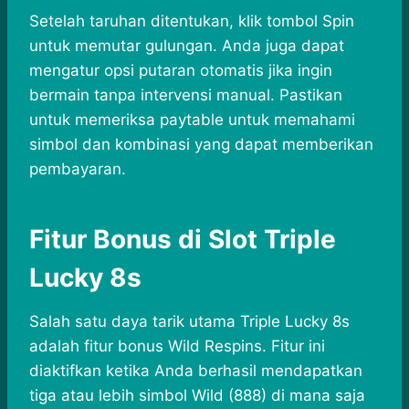
Setelah taruhan ditentukan, klik tombol Spin
untuk memutar gulungan. Anda juga dapat
mengatur opsi putaran otomatis jika ingin
bermain tanpa intervensi manual. Pastikan
untuk memeriksa paytable untuk memahami
simbol dan kombinasi yang dapat memberikan
pembayaran.
Fitur Bonus di Slot Triple
Lucky 8s
Salah satu daya tarik utama Triple Lucky 8s
adalah fitur bonus Wild Respins. Fitur ini
diaktifkan ketika Anda berhasil mendapatkan
tiga atau lebih simbol Wild (888) di mana saja