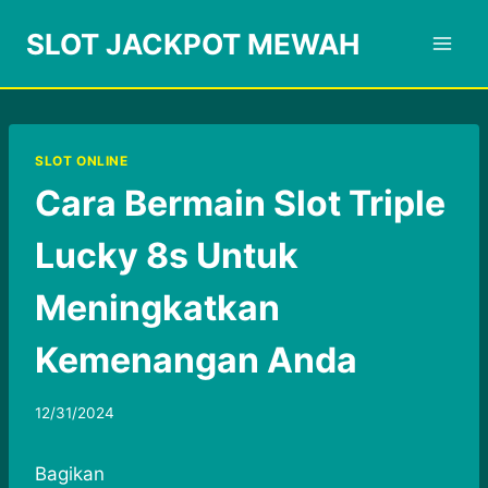
Skip
SLOT JACKPOT MEWAH
to
content
SLOT ONLINE
Cara Bermain Slot Triple
Lucky 8s Untuk
Meningkatkan
Kemenangan Anda
12/31/2024
Bagikan