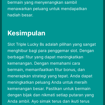
bermain yang menyenangkan sambil
menawarkan peluang untuk mendapatkan
hadiah besar.
Kesimpulan
Slot Triple Lucky 8s adalah pilihan yang sangat
menghibur bagi para penggemar slot. Dengan
berbagai fitur yang dapat meningkatkan
kemenangan. ​Dengan memahami cara
bermain, memanfaatkan fitur bonus, dan
menerapkan strategi yang tepat. Anda dapat
meningkatkan peluang Anda untuk meraih
kemenangan besar.​ Pastikan untuk bermain
dengan bijak dan nikmati setiap putaran yang
Anda ambil. Ayo simak terus dan ikuti terus