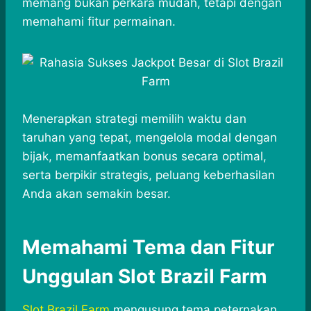
memang bukan perkara mudah, tetapi dengan
s
b
e
g
e
memahami fitur permainan.
A
o
n
r
p
o
g
a
p
k
e
m
r
Menerapkan strategi memilih waktu dan
taruhan yang tepat, mengelola modal dengan
bijak, memanfaatkan bonus secara optimal,
serta berpikir strategis, peluang keberhasilan
Anda akan semakin besar.
Memahami Tema dan Fitur
Unggulan Slot Brazil Farm
Slot Brazil Farm
mengusung tema peternakan