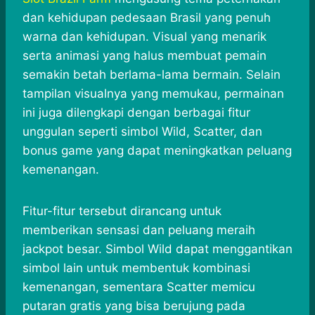
dan kehidupan pedesaan Brasil yang penuh
warna dan kehidupan. Visual yang menarik
serta animasi yang halus membuat pemain
semakin betah berlama-lama bermain. Selain
tampilan visualnya yang memukau, permainan
ini juga dilengkapi dengan berbagai fitur
unggulan seperti simbol Wild, Scatter, dan
bonus game yang dapat meningkatkan peluang
kemenangan.
Fitur-fitur tersebut dirancang untuk
memberikan sensasi dan peluang meraih
jackpot besar. Simbol Wild dapat menggantikan
simbol lain untuk membentuk kombinasi
kemenangan, sementara Scatter memicu
putaran gratis yang bisa berujung pada