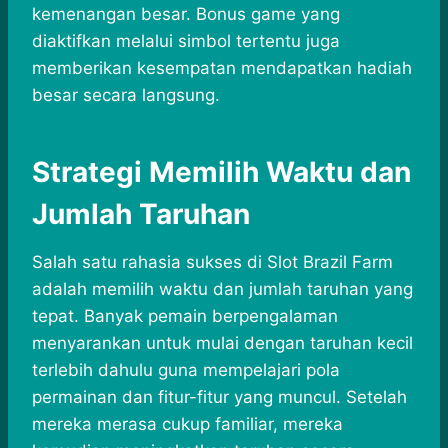
kemenangan besar. Bonus game yang
diaktifkan melalui simbol tertentu juga
memberikan kesempatan mendapatkan hadiah
besar secara langsung.
Strategi Memilih Waktu dan
Jumlah Taruhan
Salah satu rahasia sukses di Slot Brazil Farm
adalah memilih waktu dan jumlah taruhan yang
tepat. Banyak pemain berpengalaman
menyarankan untuk mulai dengan taruhan kecil
terlebih dahulu guna mempelajari pola
permainan dan fitur-fitur yang muncul. Setelah
mereka merasa cukup familiar, mereka