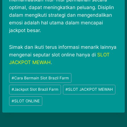
optimal, dapat meningkatkan peluang. Disiplin
dalam mengikuti strategi dan mengendalikan
emosi adalah hal utama dalam mencapai
jackpot besar.
Simak dan ikuti terus informasi menarik lainnya
mengenai seputar slot online hanya di
SLOT
JACKPOT MEWAH
.
Post
#
Cara Bermain Slot Brazil Farm
Tags:
#
Jackpot Slot Brazil Farm
#
SLOT JACKPOT MEWAH
#
SLOT ONLINE