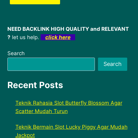
NEED BACKLINK HIGH QUALITY and RELEVANT
?
let us help.
click here
Search
Search
Recent Posts
Teknik Rahasia Slot Butterfly Blossom Agar
Scatter Mudah Turun
Teknik Bermain Slot Lucky Piggy Agar Mudah
Jackpot