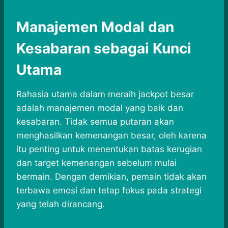
Manajemen Modal dan
Kesabaran sebagai Kunci
Utama
Rahasia utama dalam meraih jackpot besar
adalah manajemen modal yang baik dan
kesabaran. Tidak semua putaran akan
menghasilkan kemenangan besar, oleh karena
itu penting untuk menentukan batas kerugian
dan target kemenangan sebelum mulai
bermain. Dengan demikian, pemain tidak akan
terbawa emosi dan tetap fokus pada strategi
yang telah dirancang.