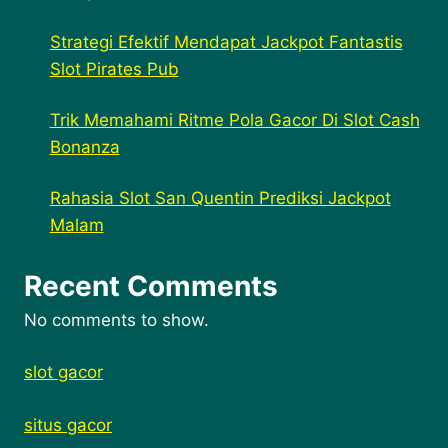
Strategi Efektif Mendapat Jackpot Fantastis
Slot Pirates Pub
Trik Memahami Ritme Pola Gacor Di Slot Cash
Bonanza
Rahasia Slot San Quentin Prediksi Jackpot
Malam
Recent Comments
No comments to show.
slot gacor
situs gacor