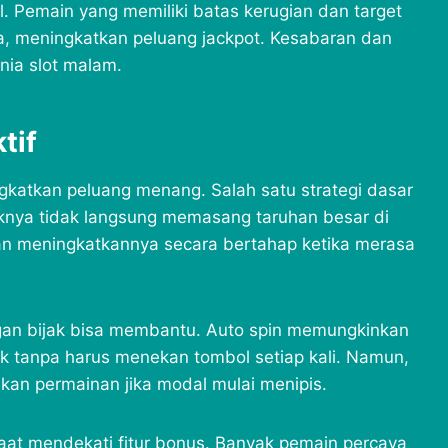
 Pemain yang memiliki batas kerugian dan target
, meningkatkan peluang jackpot. Kesabaran dan
unia slot malam.
tif
gkatkan peluang menang. Salah satu strategi dasar
knya tidak langsung memasang taruhan besar di
dan meningkatkannya secara bertahap ketika merasa
engan bijak bisa membantu. Auto spin memungkinkan
k tanpa harus menekan tombol setiap kali. Namun,
kan permainan jika modal mulai menipis.
 saat mendekati fitur bonus. Banyak pemain percaya