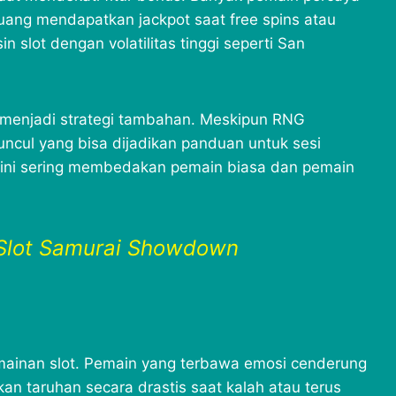
ng mendapatkan jackpot saat free spins atau
 slot dengan volatilitas tinggi seperti San
a menjadi strategi tambahan. Meskipun RNG
ncul yang bisa dijadikan panduan untuk sesi
 ini sering membedakan pemain biasa dan pemain
 Slot Samurai Showdown
mainan slot. Pemain yang terbawa emosi cenderung
an taruhan secara drastis saat kalah atau terus