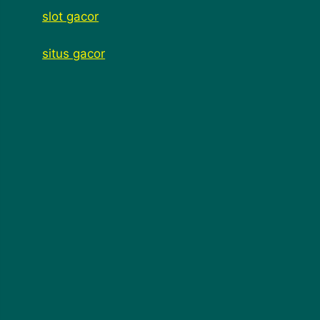
slot gacor
situs gacor