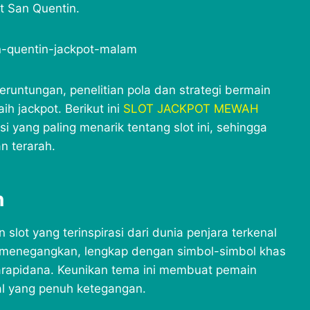
t San Quentin.
eruntungan, penelitian pola dan strategi bermain
 jackpot. Berikut ini
SLOT JACKPOT MEWAH
i yang paling menarik tentang slot ini, sehingga
n terarah.
n
slot yang terinspirasi dari dunia penjara terkenal
a menegangkan, lengkap dengan simbol-simbol khas
r narapidana. Keunikan tema ini membuat pemain
al yang penuh ketegangan.