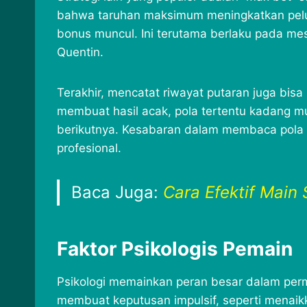
bahwa taruhan maksimum meningkatkan pelua
bonus muncul. Ini terutama berlaku pada mesin
Quentin.
Terakhir, mencatat riwayat putaran juga bis
membuat hasil acak, pola tertentu kadang mu
berikutnya. Kesabaran dalam membaca pola
profesional.
Baca Juga:
Cara Efektif Main
Faktor Psikologis Pemain
Psikologi memainkan peran besar dalam per
membuat keputusan impulsif, seperti menaikk