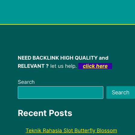
NEED BACKLINK HIGH QUALITY and
RELEVANT ?
let us help.
click here
Search
Search
Recent Posts
Teknik Rahasia Slot Butterfly Blossom