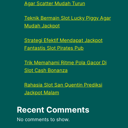
Agar Scatter Mudah Turun
Teknik Bermain Slot Lucky Piggy Agar
Mudah Jackpot
Strategi Efektif Mendapat Jackpot
Fantastis Slot Pirates Pub
Trik Memahami Ritme Pola Gacor Di
Slot Cash Bonanza
Rahasia Slot San Quentin Prediksi
Jackpot Malam
Recent Comments
No comments to show.