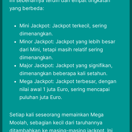
ini sebenarnya terdiri dari empat tingkatan
yang berbeda:
Mini Jackpot: Jackpot terkecil, sering
dimenangkan.
Minor Jackpot: Jackpot yang lebih besar
dari Mini, tetapi masih relatif sering
dimenangkan.
Major Jackpot: Jackpot yang signifikan,
dimenangkan beberapa kali setahun.
Mega Jackpot: Jackpot terbesar, dengan
nilai awal 1 juta Euro, sering mencapai
puluhan juta Euro.
Setiap kali seseorang memainkan Mega
Moolah, sebagian kecil dari taruhannya
ditambahkan ke masing-masing jackpot. Ini