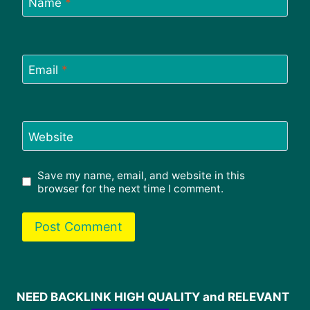
Name
*
Email
*
Website
Save my name, email, and website in this
browser for the next time I comment.
NEED BACKLINK HIGH QUALITY and RELEVANT