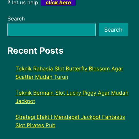
?
let us help.
click here
Search
Search
Recent Posts
Teknik Rahasia Slot Butterfly Blossom Agar
Scatter Mudah Turun
Teknik Bermain Slot Lucky Piggy Agar Mudah
Jackpot
Strategi Efektif Mendapat Jackpot Fantastis
Slot Pirates Pub