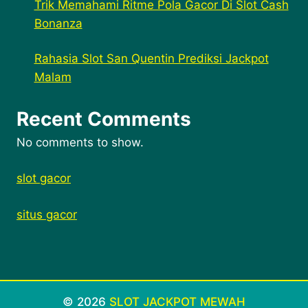
Trik Memahami Ritme Pola Gacor Di Slot Cash
Bonanza
Rahasia Slot San Quentin Prediksi Jackpot
Malam
Recent Comments
No comments to show.
slot gacor
situs gacor
© 2026
SLOT JACKPOT MEWAH