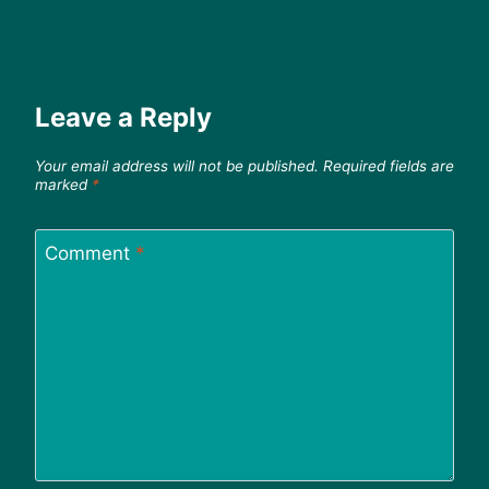
Leave a Reply
Your email address will not be published.
Required fields are
marked
*
Comment
*