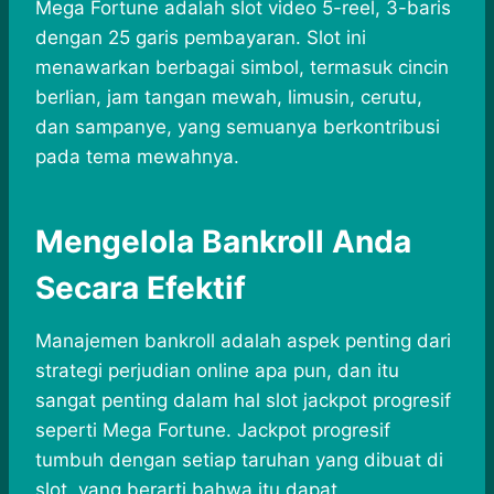
Mega Fortune adalah slot video 5-reel, 3-baris
dengan 25 garis pembayaran. Slot ini
menawarkan berbagai simbol, termasuk cincin
berlian, jam tangan mewah, limusin, cerutu,
dan sampanye, yang semuanya berkontribusi
pada tema mewahnya.
Mengelola Bankroll Anda
Secara Efektif
Manajemen bankroll adalah aspek penting dari
strategi perjudian online apa pun, dan itu
sangat penting dalam hal slot jackpot progresif
seperti Mega Fortune. Jackpot progresif
tumbuh dengan setiap taruhan yang dibuat di
slot, yang berarti bahwa itu dapat