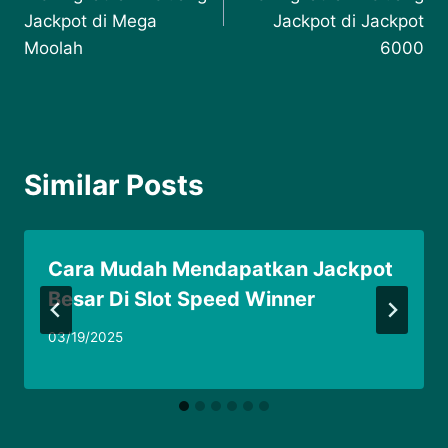
Jackpot di Mega
Jackpot di Jackpot
Moolah
6000
Similar Posts
Cara Mudah Mendapatkan Jackpot
Besar Di Slot Speed Winner
03/19/2025