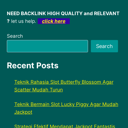
NEED BACKLINK HIGH QUALITY and RELEVANT
?
let us help.
click here
Search
Search
Recent Posts
Teknik Rahasia Slot Butterfly Blossom Agar
Scatter Mudah Turun
Teknik Bermain Slot Lucky Piggy Agar Mudah
Jackpot
Strategi Efektif Mendapat Jackpot Fantastis