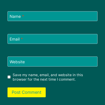
Name
*
Email
*
Website
Save my name, email, and website in this
browser for the next time I comment.