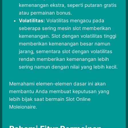
kemenangan ekstra, seperti putaran gratis
atau permainan bonus.
Volatilitas:
Volatilitas mengacu pada
seberapa sering mesin slot memberikan
kemenangan. Slot dengan volatilitas tinggi
memberikan kemenangan besar namun
jarang, sementara slot dengan volatilitas
rendah memberikan kemenangan lebih
sering namun dengan nilai yang lebih kecil.
Memahami elemen-elemen dasar ini akan
membantu Anda membuat keputusan yang
lebih bijak saat bermain Slot Online
Moleionaire.