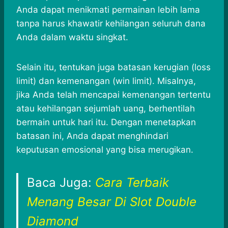
Anda dapat menikmati permainan lebih lama
tanpa harus khawatir kehilangan seluruh dana
Anda dalam waktu singkat.
Selain itu, tentukan juga batasan kerugian (loss
limit) dan kemenangan (win limit). Misalnya,
jika Anda telah mencapai kemenangan tertentu
atau kehilangan sejumlah uang, berhentilah
bermain untuk hari itu. Dengan menetapkan
batasan ini, Anda dapat menghindari
keputusan emosional yang bisa merugikan.
Baca Juga:
Cara Terbaik
Menang Besar Di Slot Double
Diamond