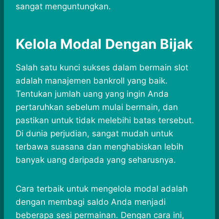
sangat menguntungkan.
Kelola Modal Dengan Bijak
Salah satu kunci sukses dalam bermain slot
adalah manajemen bankroll yang baik.
Tentukan jumlah uang yang ingin Anda
pertaruhkan sebelum mulai bermain, dan
pastikan untuk tidak melebihi batas tersebut.
Di dunia perjudian, sangat mudah untuk
terbawa suasana dan menghabiskan lebih
banyak uang daripada yang seharusnya.
Cara terbaik untuk mengelola modal adalah
dengan membagi saldo Anda menjadi
beberapa sesi permainan. Dengan cara ini,