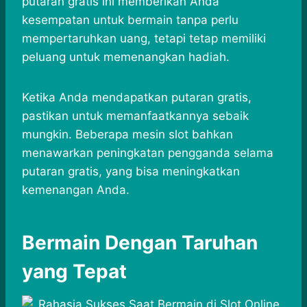
putaran gratis ini memberikan Anda
kesempatan untuk bermain tanpa perlu
mempertaruhkan uang, tetapi tetap memiliki
peluang untuk memenangkan hadiah.
Ketika Anda mendapatkan putaran gratis,
pastikan untuk memanfaatkannya sebaik
mungkin. Beberapa mesin slot bahkan
menawarkan peningkatan pengganda selama
putaran gratis, yang bisa meningkatkan
kemenangan Anda.
Bermain Dengan Taruhan
yang Tepat