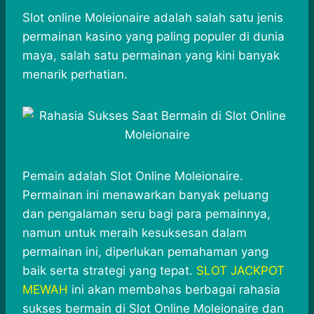
h
a
e
e
k
i
a
c
s
l
y
n
Slot online Moleionaire adalah salah satu jenis
t
e
s
e
p
e
permainan kasino yang paling populer di dunia
s
b
e
g
e
maya, salah satu permainan yang kini banyak
A
o
n
r
menarik perhatian.
p
o
g
a
p
k
e
m
r
Pemain adalah Slot Online Moleionaire.
Permainan ini menawarkan banyak peluang
dan pengalaman seru bagi para pemainnya,
namun untuk meraih kesuksesan dalam
permainan ini, diperlukan pemahaman yang
baik serta strategi yang tepat.
SLOT JACKPOT
MEWAH
ini akan membahas berbagai rahasia
sukses bermain di Slot Online Moleionaire dan