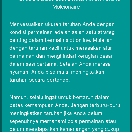
Menyesuaikan ukuran taruhan Anda dengan
kondisi permainan adalah salah satu strategi
penting dalam bermain slot online. Mulailah
dengan taruhan kecil untuk merasakan alur
permainan dan menghindari kerugian besar
dalam sesi pertama. Setelah Anda merasa
nyaman, Anda bisa mulai meningkatkan
taruhan secara bertahap.
Namun, selalu ingat untuk bertaruh dalam
batas kemampuan Anda. Jangan terburu-buru
meningkatkan taruhan jika Anda belum
sepenuhnya memahami pola permainan atau
belum mendapatkan kemenangan yang cukup