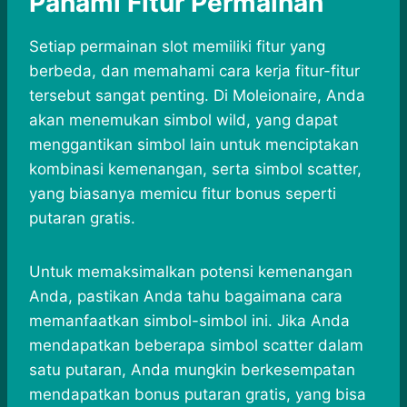
Pahami Fitur Permainan
Setiap permainan slot memiliki fitur yang
berbeda, dan memahami cara kerja fitur-fitur
tersebut sangat penting. Di Moleionaire, Anda
akan menemukan simbol wild, yang dapat
menggantikan simbol lain untuk menciptakan
kombinasi kemenangan, serta simbol scatter,
yang biasanya memicu fitur bonus seperti
putaran gratis.
Untuk memaksimalkan potensi kemenangan
Anda, pastikan Anda tahu bagaimana cara
memanfaatkan simbol-simbol ini. Jika Anda
mendapatkan beberapa simbol scatter dalam
satu putaran, Anda mungkin berkesempatan
mendapatkan bonus putaran gratis, yang bisa