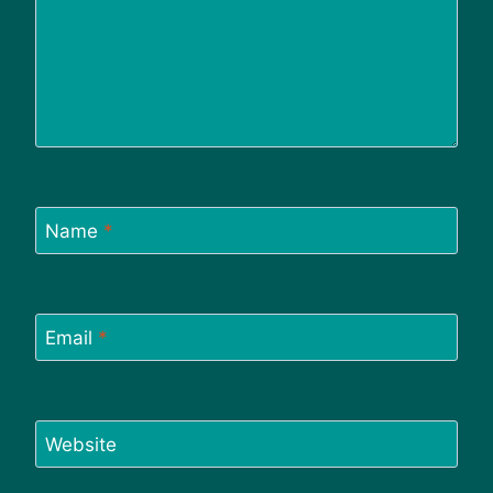
Name
*
Email
*
Website