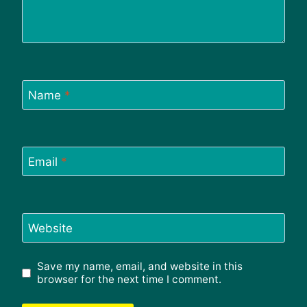
Name
*
Email
*
Website
Save my name, email, and website in this
browser for the next time I comment.