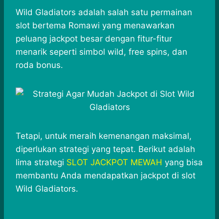
h
a
e
e
k
i
a
c
s
l
y
n
Wild Gladiators adalah salah satu permainan
t
e
s
e
p
e
slot bertema Romawi yang menawarkan
s
b
e
g
e
peluang jackpot besar dengan fitur-fitur
A
o
n
r
menarik seperti simbol wild, free spins, dan
p
o
g
a
roda bonus.
p
k
e
m
r
Tetapi, untuk meraih kemenangan maksimal,
diperlukan strategi yang tepat. Berikut adalah
lima strategi
SLOT JACKPOT MEWAH
yang bisa
membantu Anda mendapatkan jackpot di slot
Wild Gladiators.