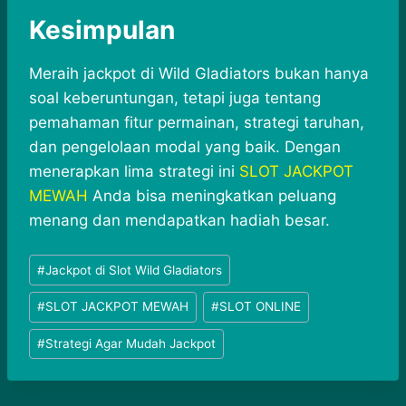
Kesimpulan
Meraih jackpot di Wild Gladiators bukan hanya
soal keberuntungan, tetapi juga tentang
pemahaman fitur permainan, strategi taruhan,
dan pengelolaan modal yang baik. Dengan
menerapkan lima strategi ini
SLOT JACKPOT
MEWAH
Anda bisa meningkatkan peluang
menang dan mendapatkan hadiah besar.
Post
#
Jackpot di Slot Wild Gladiators
Tags:
#
SLOT JACKPOT MEWAH
#
SLOT ONLINE
#
Strategi Agar Mudah Jackpot