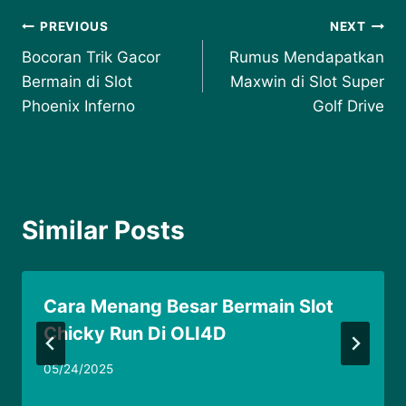
Post
PREVIOUS
NEXT
Bocoran Trik Gacor
Rumus Mendapatkan
navigation
Bermain di Slot
Maxwin di Slot Super
Phoenix Inferno
Golf Drive
Similar Posts
Cara Menang Besar Bermain Slot
Chicky Run Di OLI4D
05/24/2025