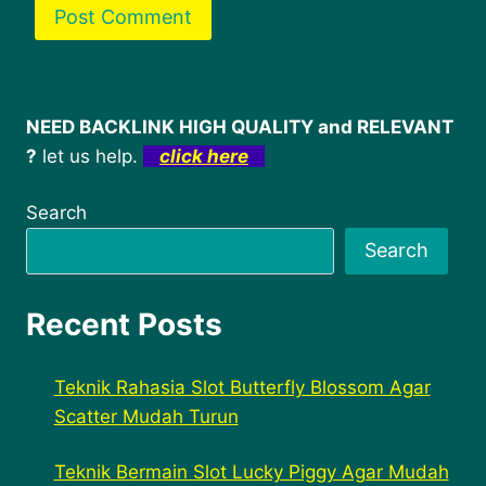
NEED BACKLINK HIGH QUALITY and RELEVANT
?
let us help.
click here
Search
Search
Recent Posts
Teknik Rahasia Slot Butterfly Blossom Agar
Scatter Mudah Turun
Teknik Bermain Slot Lucky Piggy Agar Mudah