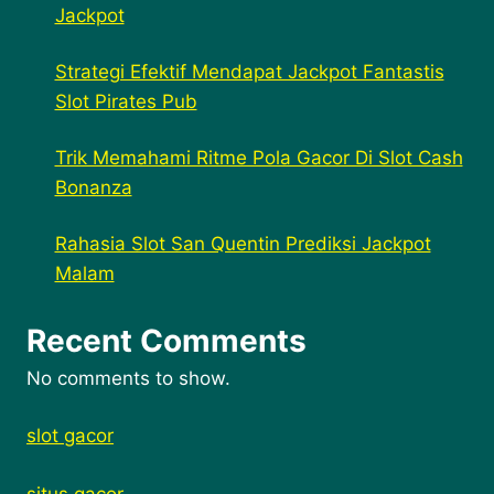
Jackpot
Strategi Efektif Mendapat Jackpot Fantastis
Slot Pirates Pub
Trik Memahami Ritme Pola Gacor Di Slot Cash
Bonanza
Rahasia Slot San Quentin Prediksi Jackpot
Malam
Recent Comments
No comments to show.
slot gacor
situs gacor