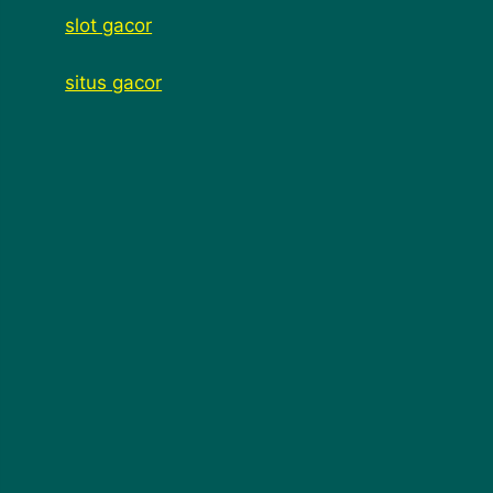
slot gacor
situs gacor