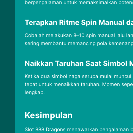
berpengalaman untuk memaksimalkan poten
Terapkan Ritme Spin Manual d
Cobalah melakukan 8–10 spin manual lalu lan
sering membantu memancing pola kemenanga
Naikkan Taruhan Saat Simbol M
Ketika dua simbol naga serupa mulai muncul b
tepat untuk menaikkan taruhan. Momen sepert
lengkap.
Kesimpulan
Slot 888 Dragons menawarkan pengalaman 