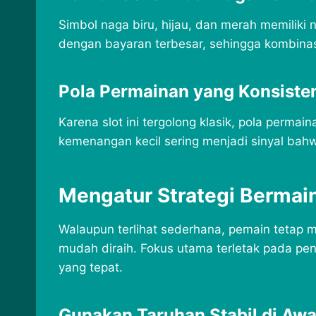
Simbol naga biru, hijau, dan merah memiliki
dengan bayaran terbesar, sehingga kombinas
Pola Permainan yang Konsiste
Karena slot ini tergolong klasik, pola perma
kemenangan kecil sering menjadi sinyal bah
Mengatur Strategi Bermai
Walaupun terlihat sederhana, pemain tetap 
mudah diraih. Fokus utama terletak pada pe
yang tepat.
Gunakan Taruhan Stabil di Aw