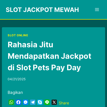
Skip
SLOT JACKPOT MEWAH
to
content
SLOT ONLINE
Rahasia Jitu
Mendapatkan Jackpot
di Slot Pets Pay Day
04/21/2025
Bagikan
W
F
M
T
S
L
X
Share