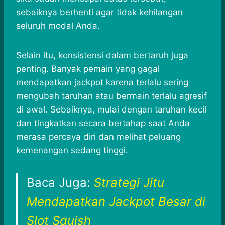
sebaiknya berhenti agar tidak kehilangan
seluruh modal Anda.
Selain itu, konsistensi dalam bertaruh juga
penting. Banyak pemain yang gagal
mendapatkan jackpot karena terlalu sering
mengubah taruhan atau bermain terlalu agresif
di awal. Sebaiknya, mulai dengan taruhan kecil
dan tingkatkan secara bertahap saat Anda
merasa percaya diri dan melihat peluang
kemenangan sedang tinggi.
Baca Juga:
Strategi Jitu
Mendapatkan Jackpot Besar di
Slot Squish