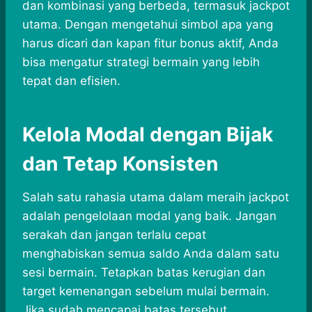
dan kombinasi yang berbeda, termasuk jackpot
utama. Dengan mengetahui simbol apa yang
harus dicari dan kapan fitur bonus aktif, Anda
bisa mengatur strategi bermain yang lebih
tepat dan efisien.
Kelola Modal dengan Bijak
dan Tetap Konsisten
Salah satu rahasia utama dalam meraih jackpot
adalah pengelolaan modal yang baik. Jangan
serakah dan jangan terlalu cepat
menghabiskan semua saldo Anda dalam satu
sesi bermain. Tetapkan batas kerugian dan
target kemenangan sebelum mulai bermain.
Jika sudah mencapai batas tersebut,