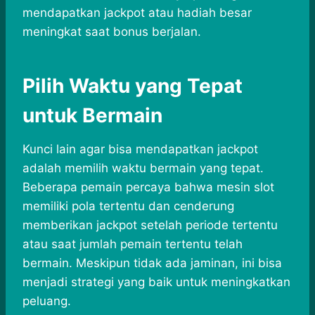
mendapatkan jackpot atau hadiah besar
meningkat saat bonus berjalan.
Pilih Waktu yang Tepat
untuk Bermain
Kunci lain agar bisa mendapatkan jackpot
adalah memilih waktu bermain yang tepat.
Beberapa pemain percaya bahwa mesin slot
memiliki pola tertentu dan cenderung
memberikan jackpot setelah periode tertentu
atau saat jumlah pemain tertentu telah
bermain. Meskipun tidak ada jaminan, ini bisa
menjadi strategi yang baik untuk meningkatkan
peluang.