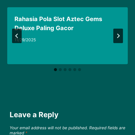
Rahasia Pola Slot Aztec Gems
Deluxe Paling Gacor
11/29/2025
Leave a Reply
Your email address will not be published.
Required fields are
marked
*