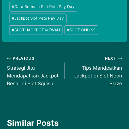
Post
#
Cara Bermain Slot Pets Pay Day
Tags:
#
Jackpot Slot Pets Pay Day
#
SLOT JACKPOT MEWAH
#
SLOT ONLINE
Post
PREVIOUS
NEXT
Strategi Jitu
Tips Mendpatkan
navigation
Mendapatkan Jackpot
Jackpot di Slot Neon
Besar di Slot Squish
Blaze
Similar Posts