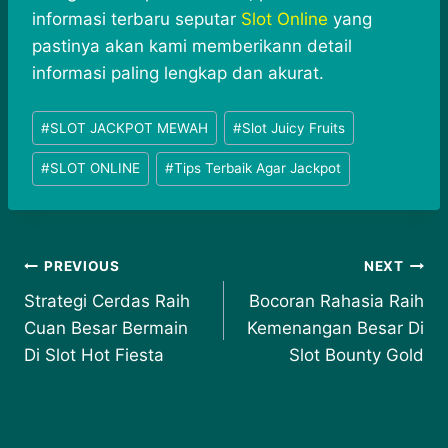
informasi terbaru seputar
Slot Online
yang
pastinya akan kami memberikann detail
informasi paling lengkap dan akurat.
Post
#
SLOT JACKPOT MEWAH
#
Slot Juicy Fruits
Tags:
#
SLOT ONLINE
#
Tips Terbaik Agar Jackpot
Post
PREVIOUS
NEXT
Strategi Cerdas Raih
Bocoran Rahasia Raih
navigation
Cuan Besar Bermain
Kemenangan Besar Di
Di Slot Hot Fiesta
Slot Bounty Gold