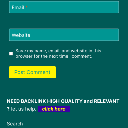
Email
*
Website
Save my name, email, and website in this
browser for the next time I comment.
NEED BACKLINK HIGH QUALITY and RELEVANT
?
let us help.
click here
Search