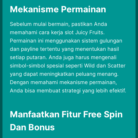
Mekanisme Permainan
Sebelum mulai bermain, pastikan Anda
memahami cara kerja slot Juicy Fruits.
Permainan ini menggunakan sistem gulungan
dan payline tertentu yang menentukan hasil
setiap putaran. Anda juga harus mengenali
simbol-simbol spesial seperti Wild dan Scatter
yang dapat meningkatkan peluang menang.
Dengan memahami mekanisme permainan,
Anda bisa membuat strategi yang lebih efektif.
Manfaatkan Fitur Free Spin
Dan Bonus