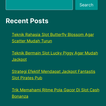
Search
Recent Posts
Teknik Rahasia Slot Butterfly Blossom Agar
Scatter Mudah Turun
Teknik Bermain Slot Lucky Piggy Agar Mudah
Jackpot
Strategi Efektif Mendapat Jackpot Fantastis
Slot Pirates Pub
Trik Memahami Ritme Pola Gacor Di Slot Cash
Bonanza