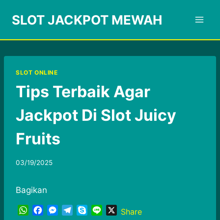
Skip
SLOT JACKPOT MEWAH
to
content
SLOT ONLINE
Tips Terbaik Agar
Jackpot Di Slot Juicy
Fruits
03/19/2025
Bagikan
W
F
M
T
S
L
X
Share