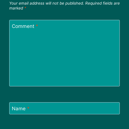
Your email address will not be published.
Required fields are
marked
*
Comment
*
Name
*