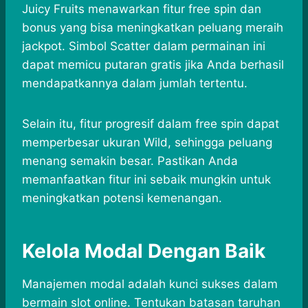
Juicy Fruits menawarkan fitur free spin dan
bonus yang bisa meningkatkan peluang meraih
jackpot. Simbol Scatter dalam permainan ini
dapat memicu putaran gratis jika Anda berhasil
mendapatkannya dalam jumlah tertentu.
Selain itu, fitur progresif dalam free spin dapat
memperbesar ukuran Wild, sehingga peluang
menang semakin besar. Pastikan Anda
memanfaatkan fitur ini sebaik mungkin untuk
meningkatkan potensi kemenangan.
Kelola Modal Dengan Baik
Manajemen modal adalah kunci sukses dalam
bermain slot online. Tentukan batasan taruhan