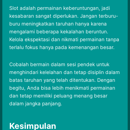
Slot adalah permainan keberuntungan, jadi
kesabaran sangat diperlukan. Jangan terburu-
buru meningkatkan taruhan hanya karena
mengalami beberapa kekalahan beruntun.
Kelola ekspektasi dan nikmati permainan tanpa
terlalu fokus hanya pada kemenangan besar.
Cobalah bermain dalam sesi pendek untuk
menghindari kelelahan dan tetap disiplin dalam
batas taruhan yang telah ditentukan. Dengan
begitu, Anda bisa lebih menikmati permainan
dan tetap memiliki peluang menang besar
dalam jangka panjang.
Kesimpulan