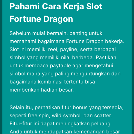
Pahami Cara Kerja Slot
Fortune Dragon
Sebelum mulai bermain, penting untuk
memahami bagaimana Fortune Dragon bekerja.
Slot ini memiliki reel, payline, serta berbagai
simbol yang memiliki nilai berbeda. Pastikan
untuk membaca paytable agar mengetahui
simbol mana yang paling menguntungkan dan
bagaimana kombinasi tertentu bisa
memberikan hadiah besar.
Selain itu, perhatikan fitur bonus yang tersedia,
seperti free spin, wild symbol, dan scatter.
Fitur-fitur ini dapat meningkatkan peluang
Anda untuk mendapatkan kemenangan besar