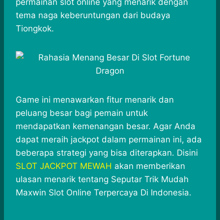
permainan slot online yang menarik dengan
s
b
e
g
e
tema naga keberuntungan dari budaya
A
o
n
r
Tiongkok.
p
o
g
a
p
k
e
m
r
Game ini menawarkan fitur menarik dan
peluang besar bagi pemain untuk
mendapatkan kemenangan besar. Agar Anda
dapat meraih jackpot dalam permainan ini, ada
beberapa strategi yang bisa diterapkan. Disini
SLOT JACKPOT MEWAH
akan memberikan
ulasan menarik tentang Seputar Trik Mudah
Maxwin Slot Online Terpercaya Di Indonesia.