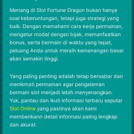
Menang di Slot Fortune Dragon bukan hanya
soal keberuntungan, tetapi juga strategi yang
baik. Dengan memahami cara kerja permainan,
mengatur modal dengan bijak, memanfaatkan
bonus, serta bermain di waktu yang tepat,
peluang Anda untuk meraih kemenangan besar
akan semakin tinggi.
Yang paling penting adalah tetap bersabar dan
menikmati permainan agar pengalaman
bermain slot menjadi lebih menyenangkan.
Yuk, pantau dan ikuti informasi terbaru seputar
Slot Online
yang pastinya akan kami
memberikann detail informasi paling lengkap
dan akurat.