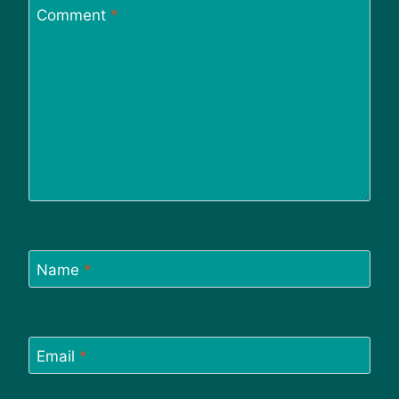
Comment
*
Name
*
Email
*