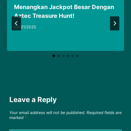
Menangkan Jackpot Besar Dengan
Aztec Treasure Hunt!
04/21/2025
Leave a Reply
Your email address will not be published.
Required fields are
marked
*