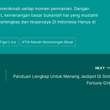
n menikmati setiap momen permainan. Dengan
at, kemenangan besar bukanlah hal yang mustahil
ta terlengkap dan terpercaya Di Indonesia Hanya di
Tiger's Ice
#
Trik Meraih Kemenangan Besar
NEXT
Panduan Lengkap Untuk Menang Jackpot Di Slot
Fortune Girl