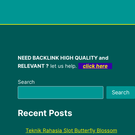
NEED BACKLINK HIGH QUALITY and
RELEVANT ?
let us help.
click here
Search
Search
Recent Posts
Teknik Rahasia Slot Butterfly Blossom