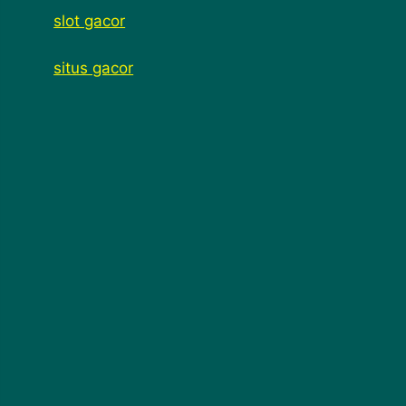
slot gacor
situs gacor