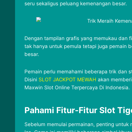
t
e
s
e
p
e
seru sekaligus peluang kemenangan besar.
s
b
e
g
e
A
o
n
r
p
o
g
a
p
k
e
m
r
Dengan tampilan grafis yang memukau dan fi
tak hanya untuk pemula tetapi juga pemain
besar.
Pemain perlu memahami beberapa trik dan st
Disini
SLOT JACKPOT MEWAH
akan memberik
Maxwin Slot Online Terpercaya Di Indonesia.
Pahami Fitur-Fitur Slot Tige
Sebelum memulai permainan, penting untuk me