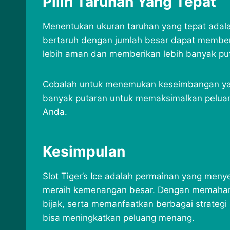
Pilih Taruhan Yang Tepat
Menentukan ukuran taruhan yang tepat adala
bertaruh dengan jumlah besar dapat memberi
lebih aman dan memberikan lebih banyak pu
Cobalah untuk menemukan keseimbangan yan
banyak putaran untuk memaksimalkan pelua
Anda.
Kesimpulan
Slot Tiger’s Ice adalah permainan yang me
meraih kemenangan besar. Dengan memahami
bijak, serta memanfaatkan berbagai strategi
bisa meningkatkan peluang menang.