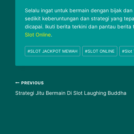
Selalu ingat untuk bermain dengan bijak da
sedikit keberuntungan dan strategi yang tep
dicapai. Ikuti berita terkini dan pantau beri
Slot Online
.
Post
#
SLOT JACKPOT MEWAH
#
SLOT ONLINE
#
Slot 
Tags:
Post
PREVIOUS
Strategi Jitu Bermain Di Slot Laughing Buddha
navigation