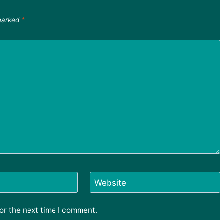
 marked
*
Website
or the next time I comment.