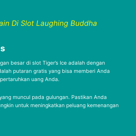
main Di Slot Laughing Buddha
ns
an besar di slot Tiger’s Ice adalah dengan
dalah putaran gratis yang bisa memberi Anda
pertaruhkan uang Anda.
ter yang muncul pada gulungan. Pastikan Anda
mungkin untuk meningkatkan peluang kemenangan