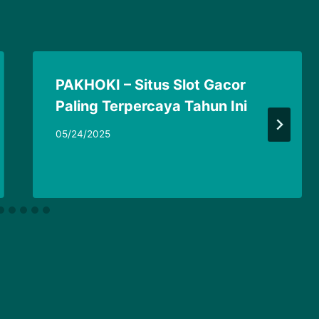
PAKHOKI – Situs Slot Gacor
Paling Terpercaya Tahun Ini
05/24/2025