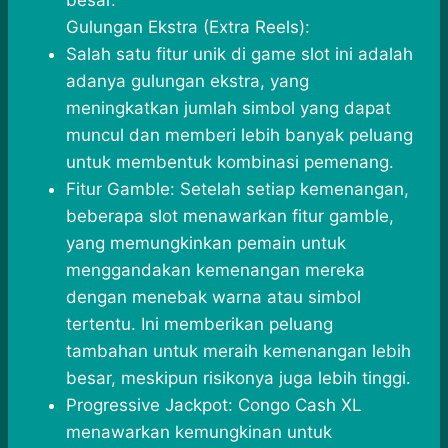
besar.
Gulungan Ekstra (Extra Reels):
Salah satu fitur unik di game slot ini adalah
adanya gulungan ekstra, yang
meningkatkan jumlah simbol yang dapat
muncul dan memberi lebih banyak peluang
untuk membentuk kombinasi pemenang.
Fitur Gamble: Setelah setiap kemenangan,
beberapa slot menawarkan fitur gamble,
yang memungkinkan pemain untuk
menggandakan kemenangan mereka
dengan menebak warna atau simbol
tertentu. Ini memberikan peluang
tambahan untuk meraih kemenangan lebih
besar, meskipun risikonya juga lebih tinggi.
Progressive Jackpot: Congo Cash XL
menawarkan kemungkinan untuk