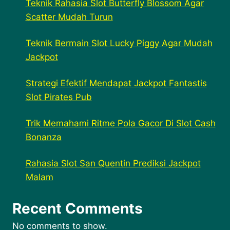
Teknik Rahasia Slot Butterfly Blossom Agar
Scatter Mudah Turun
Teknik Bermain Slot Lucky Piggy Agar Mudah
Jackpot
Strategi Efektif Mendapat Jackpot Fantastis
Slot Pirates Pub
Trik Memahami Ritme Pola Gacor Di Slot Cash
Bonanza
Rahasia Slot San Quentin Prediksi Jackpot
Malam
Recent Comments
No comments to show.