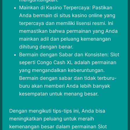
Mainkan di Kasino Terpercaya: Pastikan
Anda bermain di situs kasino online yang
terpercaya dan memiliki lisensi resmi. Ini
memastikan bahwa permainan yang Anda
mainkan adil dan peluang kemenangan
dihitung dengan benar.
Bermain dengan Sabar dan Konsisten: Slot
seperti Congo Cash XL adalah permainan
yang mengandalkan keberuntungan.
Bermain dengan sabar dan tidak terburu-
buru akan memberi Anda lebih banyak
kesempatan untuk menang besar.
Dengan mengikuti tips-tips ini, Anda bisa
meningkatkan peluang untuk meraih
kemenangan besar dalam permainan Slot