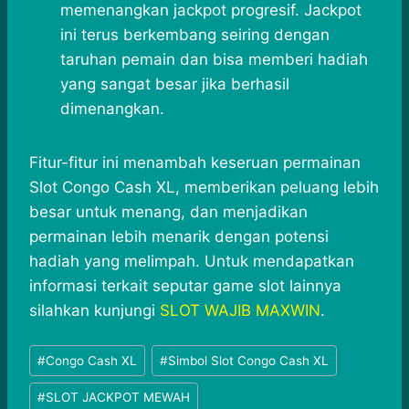
memenangkan jackpot progresif. Jackpot
ini terus berkembang seiring dengan
taruhan pemain dan bisa memberi hadiah
yang sangat besar jika berhasil
dimenangkan.
Fitur-fitur ini menambah keseruan permainan
Slot Congo Cash XL, memberikan peluang lebih
besar untuk menang, dan menjadikan
permainan lebih menarik dengan potensi
hadiah yang melimpah. Untuk mendapatkan
informasi terkait seputar game slot lainnya
silahkan kunjungi
SLOT WAJIB MAXWIN
.
Post
#
Congo Cash XL
#
Simbol Slot Congo Cash XL
Tags:
#
SLOT JACKPOT MEWAH