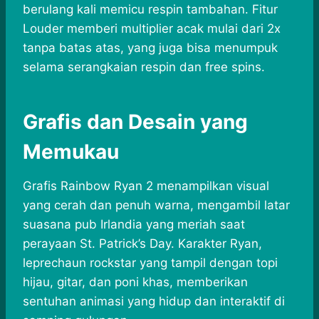
berulang kali memicu respin tambahan. Fitur
Louder memberi multiplier acak mulai dari 2x
tanpa batas atas, yang juga bisa menumpuk
selama serangkaian respin dan free spins.
Grafis dan Desain yang
Memukau
Grafis Rainbow Ryan 2 menampilkan visual
yang cerah dan penuh warna, mengambil latar
suasana pub Irlandia yang meriah saat
perayaan St. Patrick’s Day. Karakter Ryan,
leprechaun rockstar yang tampil dengan topi
hijau, gitar, dan poni khas, memberikan
sentuhan animasi yang hidup dan interaktif di