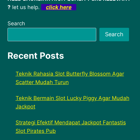
?
let us help.
click here
Search
Search
Recent Posts
Teknik Rahasia Slot Butterfly Blossom Agar
Scatter Mudah Turun
Teknik Bermain Slot Lucky Piggy Agar Mudah
Jackpot
Strategi Efektif Mendapat Jackpot Fantastis
Slot Pirates Pub