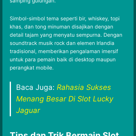
samping gulungan.
Simbol-simbol tema seperti bir, whiskey, topi
khas, dan tong minuman disajikan dengan
detail tajam yang menyatu sempurna. Dengan
soundtrack musik rock dan elemen Irlandia
tradisional, memberikan pengalaman imersif
untuk para pemain baik di desktop maupun
perangkat mobile.
Baca Juga:
Rahasia Sukses
Menang Besar Di Slot Lucky
Jaguar
Tips dan Trik Bermain Slot