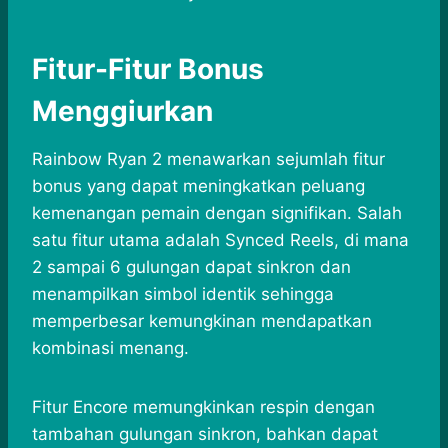
Fitur-Fitur Bonus
Menggiurkan
Rainbow Ryan 2 menawarkan sejumlah fitur
bonus yang dapat meningkatkan peluang
kemenangan pemain dengan signifikan. Salah
satu fitur utama adalah Synced Reels, di mana
2 sampai 6 gulungan dapat sinkron dan
menampilkan simbol identik sehingga
memperbesar kemungkinan mendapatkan
kombinasi menang.
Fitur Encore memungkinkan respin dengan
tambahan gulungan sinkron, bahkan dapat