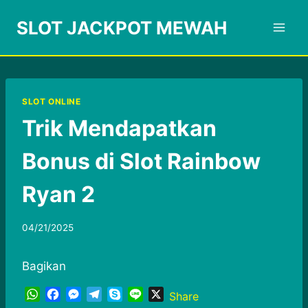
Skip
SLOT JACKPOT MEWAH
to
content
SLOT ONLINE
Trik Mendapatkan
Bonus di Slot Rainbow
Ryan 2
04/21/2025
Bagikan
W
F
M
T
S
L
X
Share