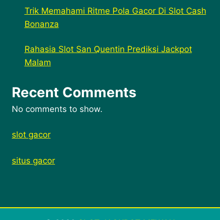
Trik Memahami Ritme Pola Gacor Di Slot Cash
Bonanza
Rahasia Slot San Quentin Prediksi Jackpot
Malam
Recent Comments
No comments to show.
slot gacor
situs gacor