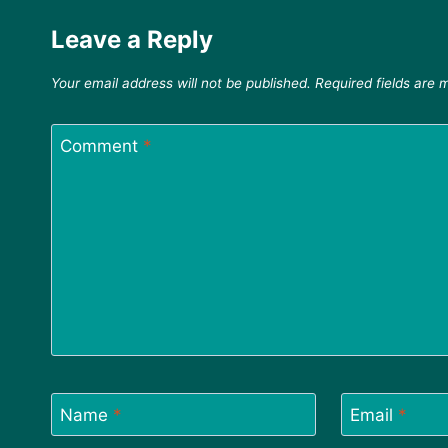
Leave a Reply
Your email address will not be published.
Required fields are
Comment
*
Name
*
Email
*