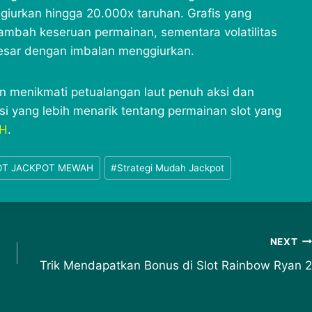
iurkan hingga 20.000x taruhan. Grafis yang
ambah keseruan permainan, sementara volatilitas
besar dengan imbalan menggiurkan.
gin menikmati petualangan laut penuh aksi dan
si yang lebih menarik tentang permainan slot yang
AH
.
OT JACKPOT MEWAH
#
Strategi Mudah Jackpot
NEXT
Trik Mendapatkan Bonus di Slot Rainbow Ryan 2