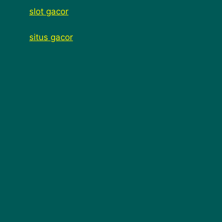
slot gacor
situs gacor