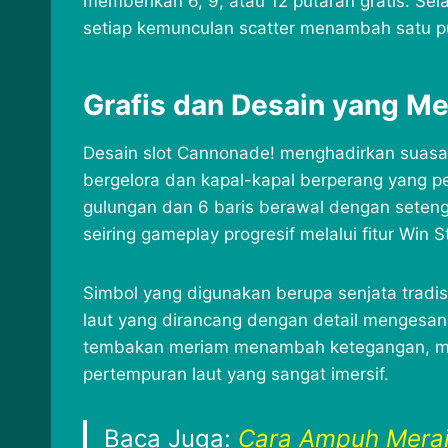
memberikan 6, 9, atau 12 putaran gratis. Sela
setiap kemunculan scatter menambah satu pu
Grafis dan Desain yang 
Desain slot Cannonade! menghadirkan suasan
bergelora dan kapal-kapal berperang yang 
gulungan dan 6 baris berawal dengan setenga
seiring gameplay progresif melalui fitur Win S
Simbol yang digunakan berupa senjata tradis
laut yang dirancang dengan detail mengesan
tembakan meriam menambah ketegangan, me
pertempuran laut yang sangat imersif.
Baca Juga:
Cara Ampuh Mera