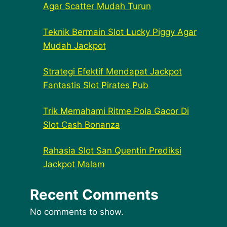
Agar Scatter Mudah Turun
Teknik Bermain Slot Lucky Piggy Agar
Mudah Jackpot
Strategi Efektif Mendapat Jackpot
Fantastis Slot Pirates Pub
Trik Memahami Ritme Pola Gacor Di
Slot Cash Bonanza
Rahasia Slot San Quentin Prediksi
Jackpot Malam
Recent Comments
No comments to show.