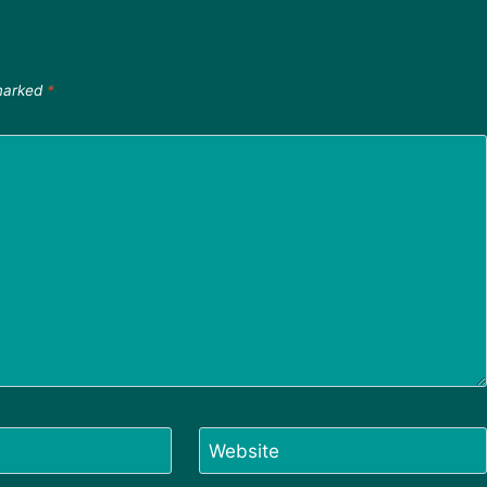
 marked
*
Website