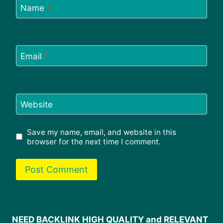
Name
*
Email
*
Website
Save my name, email, and website in this
browser for the next time I comment.
NEED BACKLINK HIGH QUALITY and RELEVANT