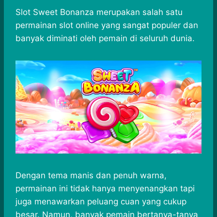
h
a
e
e
k
i
a
c
s
l
y
n
Slot Sweet Bonanza merupakan salah satu
t
e
s
e
p
e
permainan slot online yang sangat populer dan
s
b
e
g
e
banyak diminati oleh pemain di seluruh dunia.
A
o
n
r
p
o
g
a
p
k
e
m
r
Dengan tema manis dan penuh warna,
permainan ini tidak hanya menyenangkan tapi
juga menawarkan peluang cuan yang cukup
besar. Namun, banyak pemain bertanya-tanya