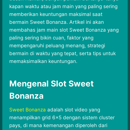
kapan waktu atau jam main yang paling sering
memberikan keuntungan maksimal saat
bermain Sweet Bonanza. Artikel ini akan
membahas jam main slot Sweet Bonanza yang
paling sering bikin cuan, faktor yang
mempengaruhi peluang menang, strategi
bermain di waktu yang tepat, serta tips untuk
memaksimalkan keuntungan.
Mengenal Slot Sweet
Bonanza
Sweet Bonanza
adalah slot video yang
menampilkan grid 6×5 dengan sistem cluster
pays, di mana kemenangan diperoleh dari