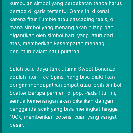
kumpulan simbol yang berdekatan tanpa harus
berada di garis tertentu. Game ini dikenal
karena fitur Tumble atau cascading reels, di
mana simbol yang menang akan hilang dan
digantikan oleh simbol baru yang jatuh dari
atas, memberikan kesempatan menang
beruntun dalam satu putaran.
Salah satu daya tarik utama Sweet Bonanza
adalah fitur Free Spins. Yang bisa diaktifkan
dengan mendapatkan empat atau lebih simbol
Scatter berupa permen lolipop. Pada fitur ini,
semua kemenangan akan dikalikan dengan
pengganda acak yang bisa meningkat hingga
100x, memberikan potensi cuan yang sangat
besar.