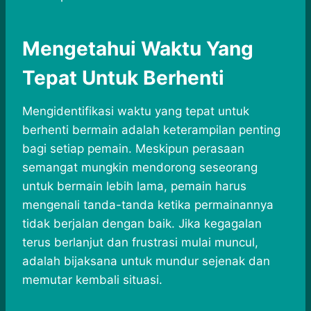
Mengetahui Waktu Yang
Tepat Untuk Berhenti
Mengidentifikasi waktu yang tepat untuk
berhenti bermain adalah keterampilan penting
bagi setiap pemain. Meskipun perasaan
semangat mungkin mendorong seseorang
untuk bermain lebih lama, pemain harus
mengenali tanda-tanda ketika permainannya
tidak berjalan dengan baik. Jika kegagalan
terus berlanjut dan frustrasi mulai muncul,
adalah bijaksana untuk mundur sejenak dan
memutar kembali situasi.