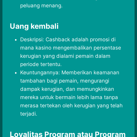
peluang menang.
Uang kembali
Deskripsi: Cashback adalah promosi di
mana kasino mengembalikan persentase
kerugian yang dialami pemain dalam
periode tertentu.
Keuntungannya: Memberikan keamanan
tambahan bagi pemain, mengurangi
dampak kerugian, dan memungkinkan
mereka untuk bermain lebih lama tanpa
merasa tertekan oleh kerugian yang telah
terjadi.
Loyalitas Program atau Program