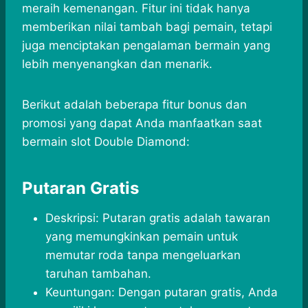
meraih kemenangan.​ Fitur ini tidak hanya
memberikan nilai tambah bagi pemain, tetapi
juga menciptakan pengalaman bermain yang
lebih menyenangkan dan menarik.
Berikut adalah beberapa fitur bonus dan
promosi yang dapat Anda manfaatkan saat
bermain slot Double Diamond:
Putaran Gratis
Deskripsi: Putaran gratis adalah tawaran
yang memungkinkan pemain untuk
memutar roda tanpa mengeluarkan
taruhan tambahan.
Keuntungan: Dengan putaran gratis, Anda