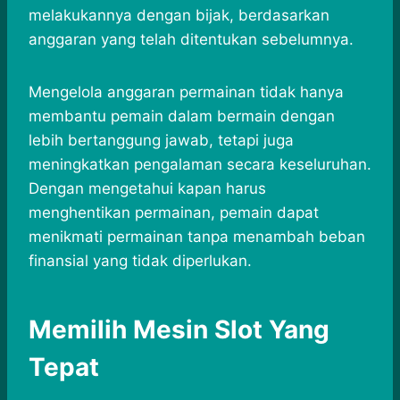
melakukannya dengan bijak, berdasarkan
anggaran yang telah ditentukan sebelumnya.
Mengelola anggaran permainan tidak hanya
membantu pemain dalam bermain dengan
lebih bertanggung jawab, tetapi juga
meningkatkan pengalaman secara keseluruhan.
Dengan mengetahui kapan harus
menghentikan permainan, pemain dapat
menikmati permainan tanpa menambah beban
finansial yang tidak diperlukan.
Memilih Mesin Slot Yang
Tepat