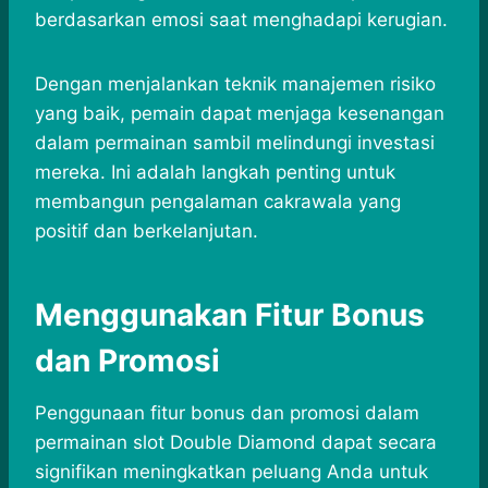
berdasarkan emosi saat menghadapi kerugian.
Dengan menjalankan teknik manajemen risiko
yang baik, pemain dapat menjaga kesenangan
dalam permainan sambil melindungi investasi
mereka. Ini adalah langkah penting untuk
membangun pengalaman cakrawala yang
positif dan berkelanjutan.
Menggunakan Fitur Bonus
dan Promosi
​Penggunaan fitur bonus dan promosi dalam
permainan slot Double Diamond dapat secara
signifikan meningkatkan peluang Anda untuk