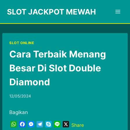
Skip
SLOT JACKPOT MEWAH
to
content
SLOT ONLINE
Cara Terbaik Menang
Besar Di Slot Double
Diamond
12/05/2024
Bagikan
W
F
M
T
S
L
X
Share