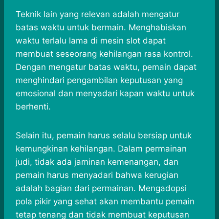
Teknik lain yang relevan adalah mengatur
batas waktu untuk bermain. Menghabiskan
waktu terlalu lama di mesin slot dapat
membuat seseorang kehilangan rasa kontrol.
Dengan mengatur batas waktu, pemain dapat
menghindari pengambilan keputusan yang
emosional dan menyadari kapan waktu untuk
berhenti.
Selain itu, pemain harus selalu bersiap untuk
kemungkinan kehilangan. Dalam permainan
judi, tidak ada jaminan kemenangan, dan
pemain harus menyadari bahwa kerugian
adalah bagian dari permainan. Mengadopsi
pola pikir yang sehat akan membantu pemain
tetap tenang dan tidak membuat keputusan