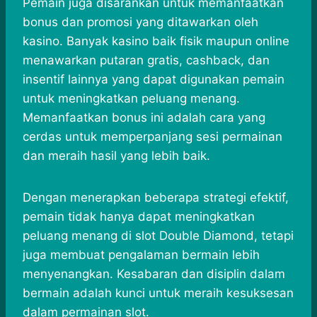
Pemain juga disarankan untuk memanfaatkan
bonus dan promosi yang ditawarkan oleh
kasino. Banyak kasino baik fisik maupun online
menawarkan putaran gratis, cashback, dan
insentif lainnya yang dapat digunakan pemain
untuk meningkatkan peluang menang.
Memanfaatkan bonus ini adalah cara yang
cerdas untuk memperpanjang sesi permainan
dan meraih hasil yang lebih baik.
Dengan menerapkan beberapa strategi efektif,
pemain tidak hanya dapat meningkatkan
peluang menang di slot Double Diamond, tetapi
juga membuat pengalaman bermain lebih
menyenangkan. Kesabaran dan disiplin dalam
bermain adalah kunci untuk meraih kesuksesan
dalam permainan slot.