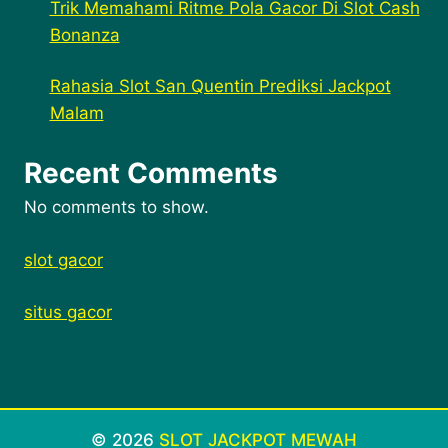
Trik Memahami Ritme Pola Gacor Di Slot Cash
Bonanza
Rahasia Slot San Quentin Prediksi Jackpot
Malam
Recent Comments
No comments to show.
slot gacor
situs gacor
© 2026
SLOT JACKPOT MEWAH