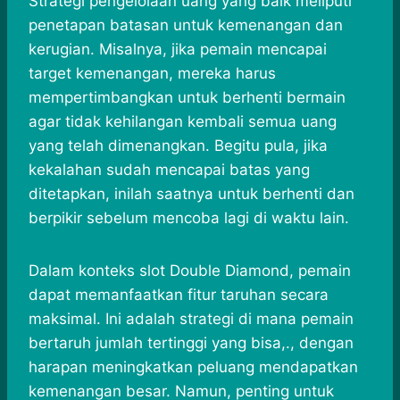
Strategi pengelolaan uang yang baik meliputi
penetapan batasan untuk kemenangan dan
kerugian. Misalnya, jika pemain mencapai
target kemenangan, mereka harus
mempertimbangkan untuk berhenti bermain
agar tidak kehilangan kembali semua uang
yang telah dimenangkan. Begitu pula, jika
kekalahan sudah mencapai batas yang
ditetapkan, inilah saatnya untuk berhenti dan
berpikir sebelum mencoba lagi di waktu lain.
Dalam konteks slot Double Diamond, pemain
dapat memanfaatkan fitur taruhan secara
maksimal. Ini adalah strategi di mana pemain
bertaruh jumlah tertinggi yang bisa,., dengan
harapan meningkatkan peluang mendapatkan
kemenangan besar. Namun, penting untuk