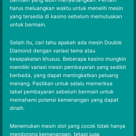
bermain yang lebih menyenangkan. Pemain
harus meluangkan waktu untuk meneliti mesin
yang tersedia di kasino sebelum memutuskan
untuk bermain.
Selain itu, cari tahu apakah ada mesin Double
Diamond dengan variasi tema atau
kesepakatan khusus. Beberapa kasino mungkin
memiliki variasi mesin pembayaran yang sedikit
berbeda, yang dapat meningkatkan peluang
menang. Pastikan untuk selalu memeriksa
tabel pembayaran sebelum bermain untuk
memahami potensi kemenangan yang dapat
diraih.
Menemukan mesin slot yang cocok tidak hanya
mendorong kemenangan, tetapi juga