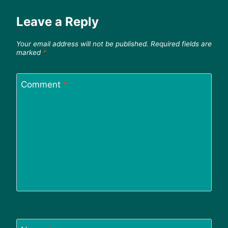
Leave a Reply
Your email address will not be published.
Required fields are
marked
*
Comment
*