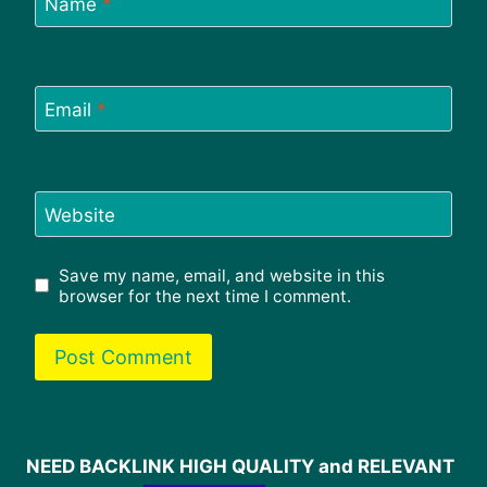
Name
*
Email
*
Website
Save my name, email, and website in this
browser for the next time I comment.
NEED BACKLINK HIGH QUALITY and RELEVANT