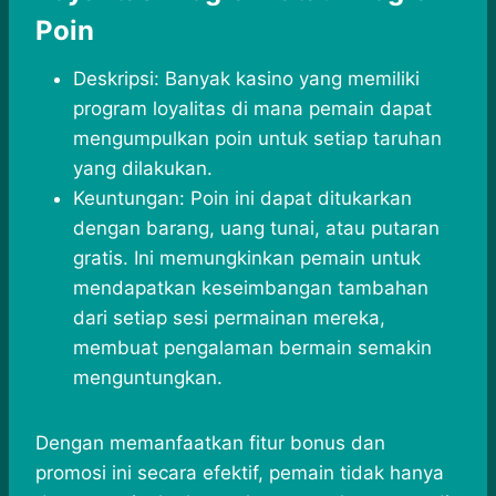
Poin
Deskripsi: Banyak kasino yang memiliki
program loyalitas di mana pemain dapat
mengumpulkan poin untuk setiap taruhan
yang dilakukan.
Keuntungan: Poin ini dapat ditukarkan
dengan barang, uang tunai, atau putaran
gratis. Ini memungkinkan pemain untuk
mendapatkan keseimbangan tambahan
dari setiap sesi permainan mereka,
membuat pengalaman bermain semakin
menguntungkan.
Dengan memanfaatkan fitur bonus dan
promosi ini secara efektif, pemain tidak hanya