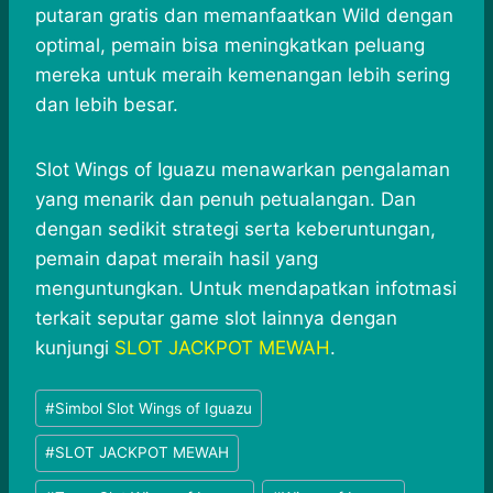
putaran gratis dan memanfaatkan Wild dengan
optimal, pemain bisa meningkatkan peluang
mereka untuk meraih kemenangan lebih sering
dan lebih besar.
Slot Wings of Iguazu menawarkan pengalaman
yang menarik dan penuh petualangan. Dan
dengan sedikit strategi serta keberuntungan,
pemain dapat meraih hasil yang
menguntungkan. Untuk mendapatkan infotmasi
terkait seputar game slot lainnya dengan
kunjungi
SLOT JACKPOT MEWAH
.
Post
#
Simbol Slot Wings of Iguazu
Tags:
#
SLOT JACKPOT MEWAH