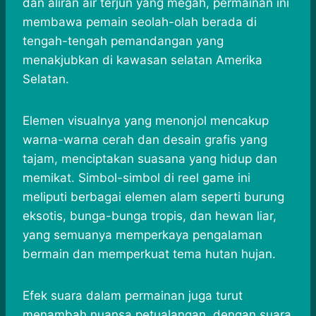
dan aliran air terjun yang megah, permainan ini
membawa pemain seolah-olah berada di
tengah-tengah pemandangan yang
menakjubkan di kawasan selatan Amerika
Selatan.
Elemen visualnya yang menonjol mencakup
warna-warna cerah dan desain grafis yang
tajam, menciptakan suasana yang hidup dan
memikat. Simbol-simbol di reel game ini
meliputi berbagai elemen alam seperti burung
eksotis, bunga-bunga tropis, dan hewan liar,
yang semuanya memperkaya pengalaman
bermain dan memperkuat tema hutan hujan.
Efek suara dalam permainan juga turut
menambah nuansa petualangan, dengan suara