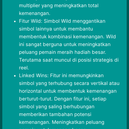
multiplier yang meningkatkan total
kemenangan.
Fitur Wild: Simbol Wild menggantikan
simbol lainnya untuk membantu
membentuk kombinasi kemenangan. Wild
ini sangat berguna untuk meningkatkan
peluang pemain meraih hadiah besar.
Terutama saat muncul di posisi strategis di
reel.
Linked Wins: Fitur ini memungkinkan
simbol yang terhubung secara vertikal atau
horizontal untuk membentuk kemenangan
berturut-turut. Dengan fitur ini, setiap
simbol yang saling berhubungan
memberikan tambahan potensi
kemenangan. Meningkatkan peluang