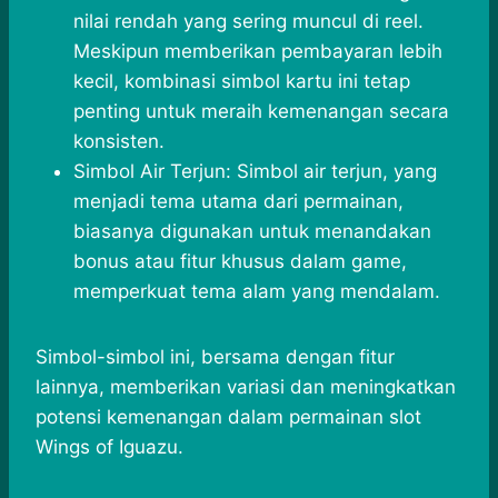
nilai rendah yang sering muncul di reel.
Meskipun memberikan pembayaran lebih
kecil, kombinasi simbol kartu ini tetap
penting untuk meraih kemenangan secara
konsisten.
Simbol Air Terjun: Simbol air terjun, yang
menjadi tema utama dari permainan,
biasanya digunakan untuk menandakan
bonus atau fitur khusus dalam game,
memperkuat tema alam yang mendalam.
Simbol-simbol ini, bersama dengan fitur
lainnya, memberikan variasi dan meningkatkan
potensi kemenangan dalam permainan slot
Wings of Iguazu.