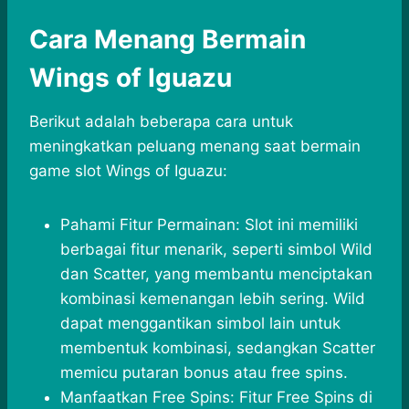
Cara Menang Bermain
Wings of Iguazu
Berikut adalah beberapa cara untuk
meningkatkan peluang menang saat bermain
game slot Wings of Iguazu:
Pahami Fitur Permainan: Slot ini memiliki
berbagai fitur menarik, seperti simbol Wild
dan Scatter, yang membantu menciptakan
kombinasi kemenangan lebih sering. Wild
dapat menggantikan simbol lain untuk
membentuk kombinasi, sedangkan Scatter
memicu putaran bonus atau free spins.
Manfaatkan Free Spins: Fitur Free Spins di