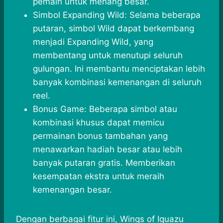
pemain untuk menang besar.
Simbol Expanding Wild: Selama beberapa
putaran, simbol Wild dapat berkembang
menjadi Expanding Wild, yang
membentang untuk menutupi seluruh
gulungan. Ini membantu menciptakan lebih
banyak kombinasi kemenangan di seluruh
reel.
Bonus Game: Beberapa simbol atau
kombinasi khusus dapat memicu
permainan bonus tambahan yang
menawarkan hadiah besar atau lebih
banyak putaran gratis. Memberikan
kesempatan ekstra untuk meraih
kemenangan besar.
Dengan berbagai fitur ini, Wings of Iguazu