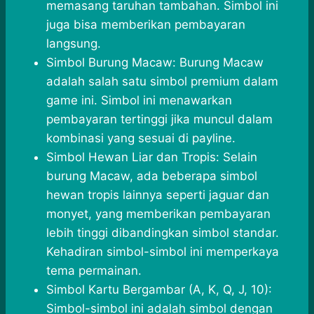
memasang taruhan tambahan. Simbol ini
juga bisa memberikan pembayaran
langsung.
Simbol Burung Macaw: Burung Macaw
adalah salah satu simbol premium dalam
game ini. Simbol ini menawarkan
pembayaran tertinggi jika muncul dalam
kombinasi yang sesuai di payline.
Simbol Hewan Liar dan Tropis: Selain
burung Macaw, ada beberapa simbol
hewan tropis lainnya seperti jaguar dan
monyet, yang memberikan pembayaran
lebih tinggi dibandingkan simbol standar.
Kehadiran simbol-simbol ini memperkaya
tema permainan.
Simbol Kartu Bergambar (A, K, Q, J, 10):
Simbol-simbol ini adalah simbol dengan