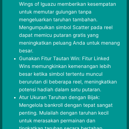
Wings of Iguazu memberikan kesempatan
untuk memutar gulungan tanpa
mengeluarkan taruhan tambahan.
Mengumpulkan simbol Scatter pada reel
dapat memicu putaran gratis yang
meningkatkan peluang Anda untuk menang
besar.
Gunakan Fitur Tautan Win: Fitur Linked
Wins memungkinkan kemenangan lebih
besar ketika simbol tertentu muncul
berurutan di beberapa reel, meningkatkan
potensi hadiah dalam satu putaran.
Atur Ukuran Taruhan dengan Bijak:
Mengelola bankroll dengan tepat sangat
penting. Mulailah dengan taruhan kecil
untuk merasakan permainan dan
tingkatkan taruhan secara bertahap