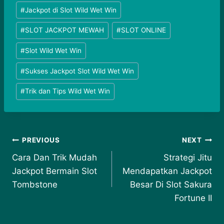
Post
#
Jackpot di Slot Wild Wet Win
Tags:
#
SLOT JACKPOT MEWAH
#
SLOT ONLINE
#
Slot Wild Wet Win
#
Sukses Jackpot Slot Wild Wet Win
#
Trik dan Tips Wild Wet Win
Post
PREVIOUS
NEXT
Cara Dan Trik Mudah
Strategi Jitu
navigation
Jackpot Bermain Slot
Mendapatkan Jackpot
Tombstone
Besar Di Slot Sakura
Fortune II