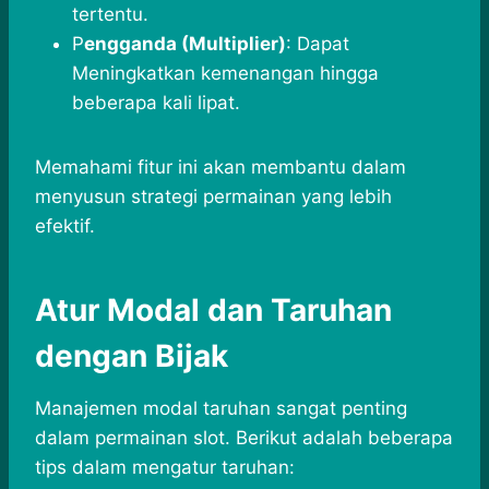
tertentu.
P
engganda (Multiplier)
: Dapat
Meningkatkan kemenangan hingga
beberapa kali lipat.
Memahami fitur ini akan membantu dalam
menyusun strategi permainan yang lebih
efektif.
Atur Modal dan Taruhan
dengan Bijak
Manajemen modal taruhan sangat penting
dalam permainan slot. Berikut adalah beberapa
tips dalam mengatur taruhan: