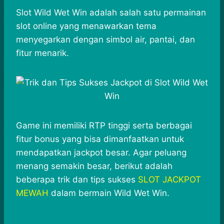
h
a
e
e
k
i
a
c
s
l
y
n
Slot Wild Wet Win adalah salah satu permainan
t
e
s
e
p
e
slot online yang menawarkan tema
s
b
e
g
e
menyegarkan dengan simbol air, pantai, dan
A
o
n
r
fitur menarik.
p
o
g
a
p
k
e
m
r
Game ini memiliki RTP tinggi serta berbagai
fitur bonus yang bisa dimanfaatkan untuk
mendapatkan jackpot besar. Agar peluang
menang semakin besar, berikut adalah
beberapa trik dan tips sukses
SLOT JACKPOT
MEWAH
dalam bermain Wild Wet Win.