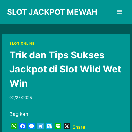
Skip
SLOT JACKPOT MEWAH
to
content
SLOT ONLINE
Trik dan Tips Sukses
Jackpot di Slot Wild Wet
Win
02/25/2025
Bagikan
W
F
M
T
S
L
X
Share