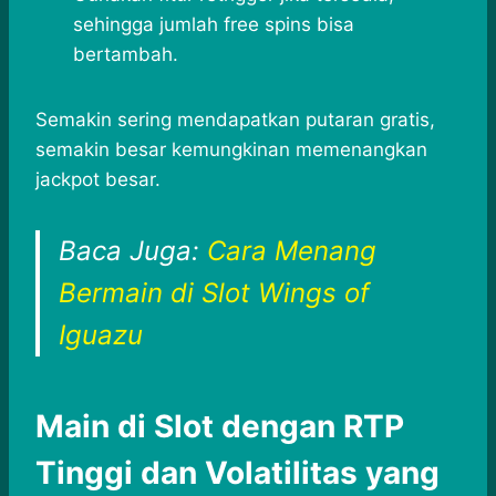
sehingga jumlah free spins bisa
bertambah.
Semakin sering mendapatkan putaran gratis,
semakin besar kemungkinan memenangkan
jackpot besar.
Baca Juga:
Cara Menang
Bermain di Slot Wings of
Iguazu
Main di Slot dengan RTP
Tinggi dan Volatilitas yang