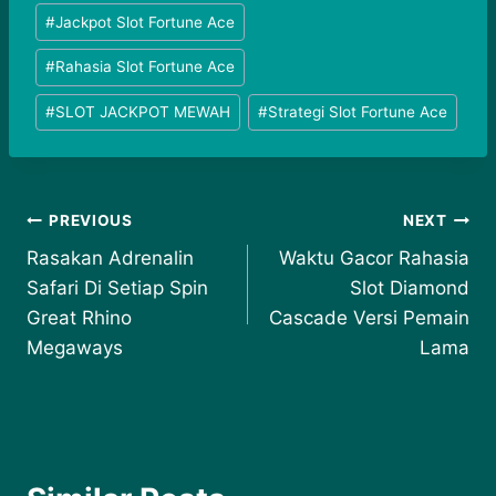
Post
#
Jackpot Slot Fortune Ace
Tags:
#
Rahasia Slot Fortune Ace
#
SLOT JACKPOT MEWAH
#
Strategi Slot Fortune Ace
Post
PREVIOUS
NEXT
Rasakan Adrenalin
Waktu Gacor Rahasia
navigation
Safari Di Setiap Spin
Slot Diamond
Great Rhino
Cascade Versi Pemain
Megaways
Lama