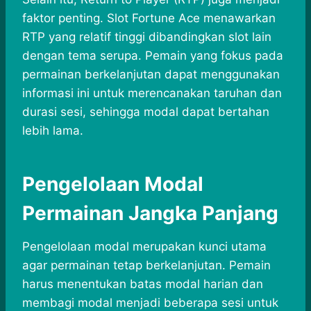
faktor penting. Slot Fortune Ace menawarkan
RTP yang relatif tinggi dibandingkan slot lain
dengan tema serupa. Pemain yang fokus pada
permainan berkelanjutan dapat menggunakan
informasi ini untuk merencanakan taruhan dan
durasi sesi, sehingga modal dapat bertahan
lebih lama.
Pengelolaan Modal
Permainan Jangka Panjang
Pengelolaan modal merupakan kunci utama
agar permainan tetap berkelanjutan. Pemain
harus menentukan batas modal harian dan
membagi modal menjadi beberapa sesi untuk