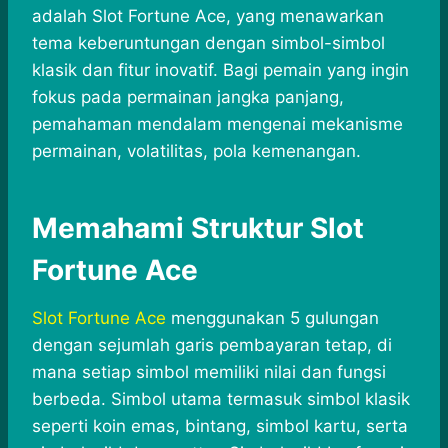
adalah Slot Fortune Ace, yang menawarkan
tema keberuntungan dengan simbol-simbol
klasik dan fitur inovatif. Bagi pemain yang ingin
fokus pada permainan jangka panjang,
pemahaman mendalam mengenai mekanisme
permainan, volatilitas, pola kemenangan.
Memahami Struktur Slot
Fortune Ace
Slot Fortune Ace
menggunakan 5 gulungan
dengan sejumlah garis pembayaran tetap, di
mana setiap simbol memiliki nilai dan fungsi
berbeda. Simbol utama termasuk simbol klasik
seperti koin emas, bintang, simbol kartu, serta