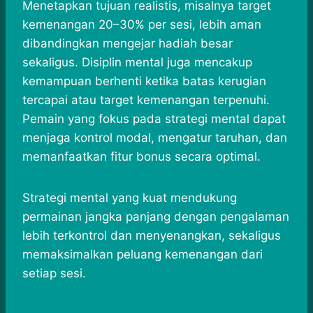
Menetapkan tujuan realistis, misalnya target
kemenangan 20–30% per sesi, lebih aman
dibandingkan mengejar hadiah besar
sekaligus. Disiplin mental juga mencakup
kemampuan berhenti ketika batas kerugian
tercapai atau target kemenangan terpenuhi.
Pemain yang fokus pada strategi mental dapat
menjaga kontrol modal, mengatur taruhan, dan
memanfaatkan fitur bonus secara optimal.
Strategi mental yang kuat mendukung
permainan jangka panjang dengan pengalaman
lebih terkontrol dan menyenangkan, sekaligus
memaksimalkan peluang kemenangan dari
setiap sesi.