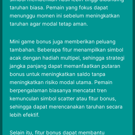
taruhan biasa. Pemain yang fokus dapat
menunggu momen ini sebelum meningkatkan
taruhan agar modal tetap aman.
Mini game bonus juga memberikan peluang
tambahan. Beberapa fitur menampilkan simbol
acak dengan hadiah multipel, sehingga strategi
jangka panjang dapat memanfaatkan putaran
bonus untuk meningkatkan saldo tanpa
meningkatkan risiko modal utama. Pemain
berpengalaman biasanya mencatat tren
kemunculan simbol scatter atau fitur bonus,
sehingga dapat merencanakan taruhan secara
lebih efektif.
Selain itu, fitur bonus dapat membantu