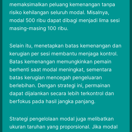
memaksimalkan peluang kemenangan tanpa
risiko kehilangan seluruh modal. Misalnya,
modal 500 ribu dapat dibagi menjadi lima sesi
masing-masing 100 ribu.
Selain itu, menetapkan batas kemenangan dan
kerugian per sesi membantu menjaga kontrol.
Batas kemenangan memungkinkan pemain
berhenti saat modal meningkat, sementara
batas kerugian mencegah pengeluaran
berlebihan. Dengan strategi ini, permainan
dapat dijalankan secara lebih terkontrol dan
berfokus pada hasil jangka panjang.
Strategi pengelolaan modal juga melibatkan
ukuran taruhan yang proporsional. Jika modal