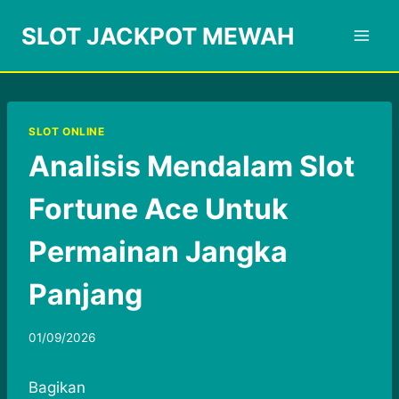
Skip
SLOT JACKPOT MEWAH
to
content
SLOT ONLINE
Analisis Mendalam Slot
Fortune Ace Untuk
Permainan Jangka
Panjang
01/09/2026
Bagikan