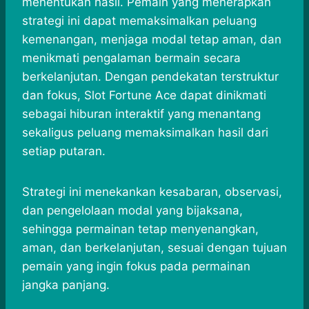
menentukan hasil. Pemain yang menerapkan
strategi ini dapat memaksimalkan peluang
kemenangan, menjaga modal tetap aman, dan
menikmati pengalaman bermain secara
berkelanjutan. Dengan pendekatan terstruktur
dan fokus, Slot Fortune Ace dapat dinikmati
sebagai hiburan interaktif yang menantang
sekaligus peluang memaksimalkan hasil dari
setiap putaran.
Strategi ini menekankan kesabaran, observasi,
dan pengelolaan modal yang bijaksana,
sehingga permainan tetap menyenangkan,
aman, dan berkelanjutan, sesuai dengan tujuan
pemain yang ingin fokus pada permainan
jangka panjang.