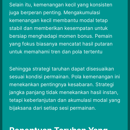
Selain itu, kemenangan kecil yang konsisten
juga berperan penting. Mengakumulasi
kemenangan kecil membantu modal tetap
stabil dan memberikan kesempatan untuk
bersiap menghadapi momen bonus. Pemain
yang fokus biasanya mencatat hasil putaran
untuk memahami tren dan pola tertentu
Sehingga strategi taruhan dapat disesuaikan
sesuai kondisi permainan. Pola kemenangan ini
menekankan pentingnya kesabaran. Strategi
jangka panjang tidak menekankan hasil instan,
tetapi keberlanjutan dan akumulasi modal yang
bijaksana dari setiap sesi permainan.