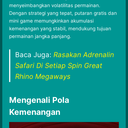
menyeimbangkan volatilitas permainan.
Dengan strategi yang tepat, putaran gratis dan
mini game memungkinkan akumulasi
kemenangan yang stabil, mendukung tujuan
permainan jangka panjang.
Baca Juga:
Rasakan Adrenalin
Safari Di Setiap Spin Great
Rhino Megaways
Mengenali Pola
Kemenangan