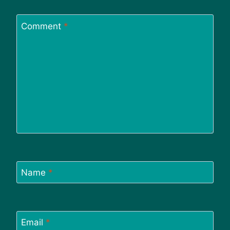
Comment
*
Name
*
Email
*