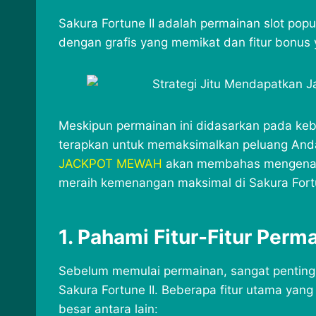
h
a
e
e
k
i
a
c
s
l
y
n
Sakura Fortune II adalah permainan slot pop
t
e
s
e
p
e
dengan grafis yang memikat dan fitur bonus
s
b
e
g
e
A
o
n
r
p
o
g
a
p
k
e
m
r
Meskipun permainan ini didasarkan pada keb
terapkan untuk memaksimalkan peluang Anda
JACKPOT MEWAH
akan membahas mengenai 
meraih kemenangan maksimal di Sakura Fortu
1.
Pahami Fitur-Fitur Perma
Sebelum memulai permainan, sangat penting u
Sakura Fortune II. Beberapa fitur utama ya
besar antara lain: