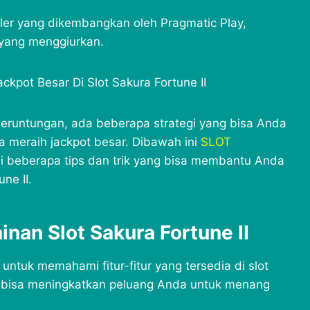
uler yang dikembangkan oleh Pragmatic Play,
 yang menggiurkan.
eruntungan, ada beberapa strategi yang bisa Anda
 meraih jackpot besar. Dibawah ini
SLOT
beberapa tips dan trik yang bisa membantu Anda
ne II.
inan Slot Sakura Fortune II
ntuk memahami fitur-fitur yang tersedia di slot
ng bisa meningkatkan peluang Anda untuk menang