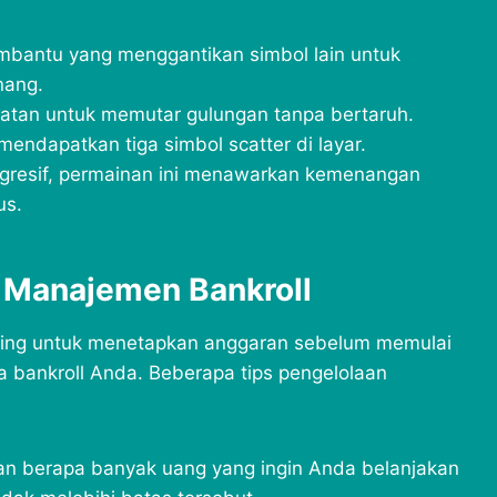
mbantu yang menggantikan simbol lain untuk
nang.
patan untuk memutar gulungan tanpa bertaruh.
ndapatkan tiga simbol scatter di layar.
rogresif, permainan ini menawarkan kemenangan
us.
 Manajemen Bankroll
ting untuk menetapkan anggaran sebelum memulai
a bankroll Anda. Beberapa tips pengelolaan
an berapa banyak uang yang ingin Anda belanjakan