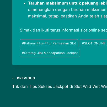
Taruhan maksimum untuk peluang lebi
dimenangkan dengan taruhan maksimum.
maksimal, tetapi pastikan Anda telah siap
Simak dan ikuti terus informasi slot online s
Post
#
Pahami Fitur-Fitur Permainan Slot
#
SLOT ONLINE
Tags:
#
Strategi Jitu Mendapatkan Jackpot
Post
PREVIOUS
Trik dan Tips Sukses Jackpot di Slot Wild Wet Wi
navigation