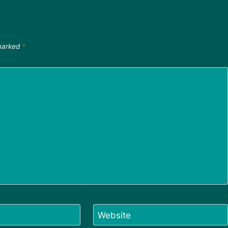
 marked
*
Website