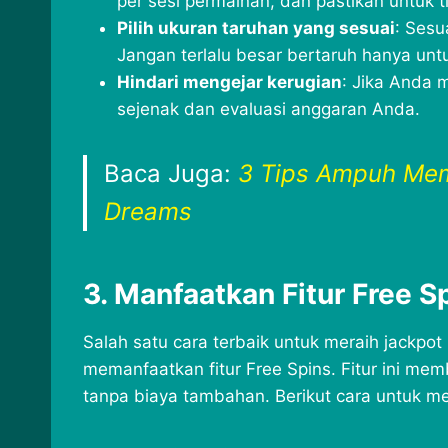
per sesi permainan, dan pastikan untuk t
Pilih ukuran taruhan yang sesuai
: Sesu
Jangan terlalu besar bertaruh hanya unt
Hindari mengejar kerugian
: Jika Anda 
sejenak dan evaluasi anggaran Anda.
Baca Juga:
3 Tips Ampuh Mem
Dreams
3.
Manfaatkan Fitur Free S
Salah satu cara terbaik untuk meraih jackpot
memanfaatkan fitur Free Spins. Fitur ini m
tanpa biaya tambahan. Berikut cara untuk mem