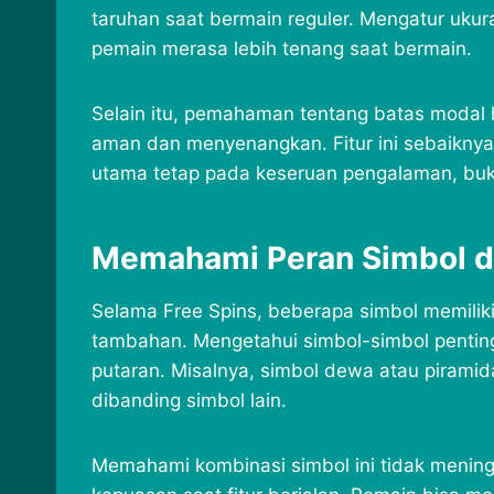
taruhan saat bermain reguler. Mengatur uku
pemain merasa lebih tenang saat bermain.
Selain itu, pemahaman tentang batas modal
aman dan menyenangkan. Fitur ini sebaiknya
utama tetap pada keseruan pengalaman, bu
Memahami Peran Simbol da
Selama Free Spins, beberapa simbol memiliki n
tambahan. Mengetahui simbol-simbol pentin
putaran. Misalnya, simbol dewa atau pirami
dibanding simbol lain.
Memahami kombinasi simbol ini tidak menin