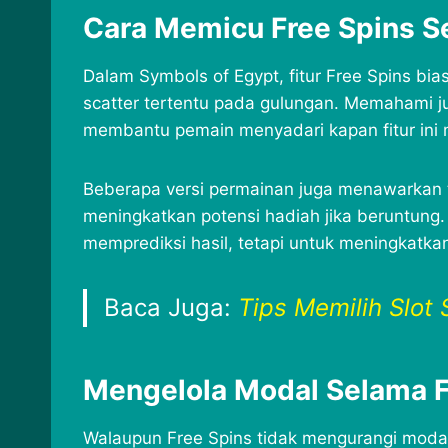
Cara Memicu Free Spins Se
Dalam Symbols of Egypt, fitur Free Spins b
scatter tertentu pada gulungan. Memahami j
membantu pemain menyadari kapan fitur ini
Beberapa versi permainan juga menawarkan t
meningkatkan potensi hadiah jika beruntung.
memprediksi hasil, tetapi untuk meningkatk
Baca Juga:
Tips Memilih Slot
Mengelola Modal Selama F
Walaupun Free Spins tidak mengurangi moda