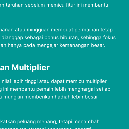
ran taruhan sebelum memicu fitur ini membantu
 harian atau mingguan membuat permainan tetap
 dianggap sebagai bonus hiburan, sehingga fokus
kan hanya pada mengejar kemenangan besar.
n Multiplier
ilai lebih tinggi atau dapat memicu multiplier
g ini membantu pemain lebih menghargai setiap
da mungkin memberikan hadiah lebih besar
gkatkan peluang menang, tetapi menambah