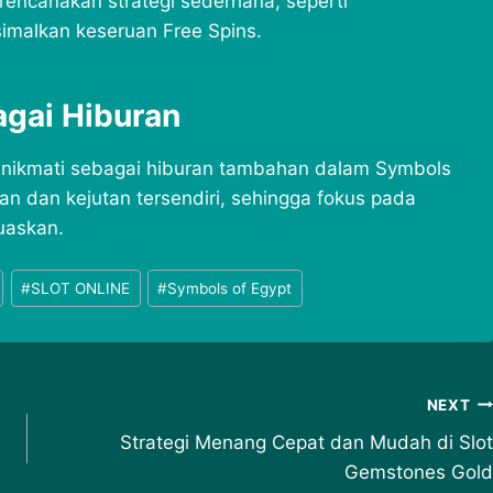
erencanakan strategi sederhana, seperti
imalkan keseruan Free Spins.
agai Hiburan
 dinikmati sebagai hiburan tambahan dalam Symbols
n dan kejutan tersendiri, sehingga fokus pada
uaskan.
#
SLOT ONLINE
#
Symbols of Egypt
NEXT
Strategi Menang Cepat dan Mudah di Slot
Gemstones Gold