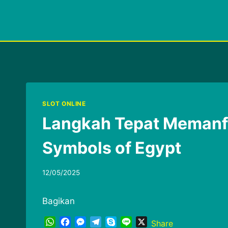
Skip
to
content
SLOT ONLINE
Langkah Tepat Memanfaa
Symbols of Egypt
12/05/2025
Bagikan
W
F
M
T
S
L
X
Share