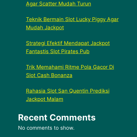
Agar Scatter Mudah Turun
Teknik Bermain Slot Lucky Piggy Agar
Mudah Jackpot
Strategi Efektif Mendapat Jackpot
Fantastis Slot Pirates Pub
Trik Memahami Ritme Pola Gacor Di
Slot Cash Bonanza
Rahasia Slot San Quentin Prediksi
Jackpot Malam
Recent Comments
No comments to show.