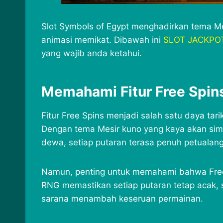
Slot Symbols of Egypt menghadirkan tema Me
animasi memikat. Dibawah ini
SLOT JACKPO
yang wajib anda ketahui.
Memahami Fitur Free Spins
Fitur Free Spins menjadi salah satu daya tar
Dengan tema Mesir kuno yang kaya akan simb
dewa, setiap putaran terasa penuh petualan
Namun, penting untuk memahami bahwa Free
RNG memastikan setiap putaran tetap acak, s
sarana menambah keseruan permainan.