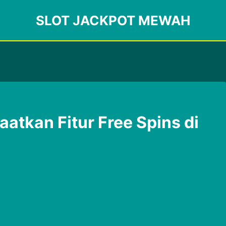
SLOT JACKPOT MEWAH
tkan Fitur Free Spins di