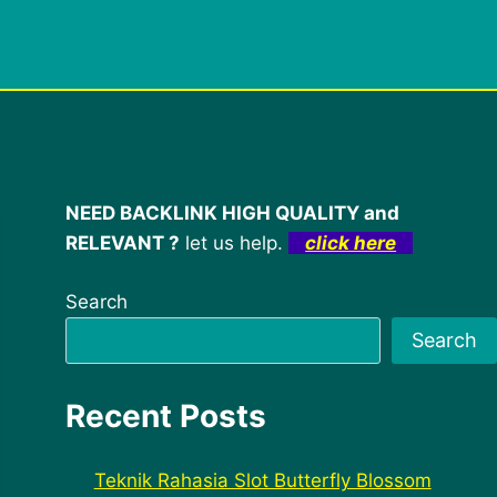
NEED BACKLINK HIGH QUALITY and
RELEVANT ?
let us help.
click here
Search
Search
Recent Posts
Teknik Rahasia Slot Butterfly Blossom