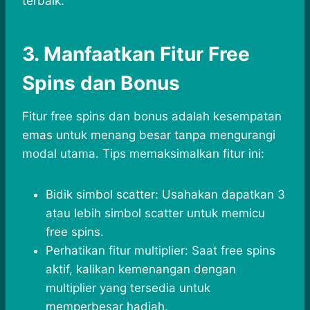
terbaik.
3. Manfaatkan Fitur Free
Spins dan Bonus
Fitur free spins dan bonus adalah kesempatan
emas untuk menang besar tanpa mengurangi
modal utama. Tips memaksimalkan fitur ini:
Bidik simbol scatter: Usahakan dapatkan 3
atau lebih simbol scatter untuk memicu
free spins.
Perhatikan fitur multiplier: Saat free spins
aktif, kalikan kemenangan dengan
multiplier yang tersedia untuk
memperbesar hadiah.