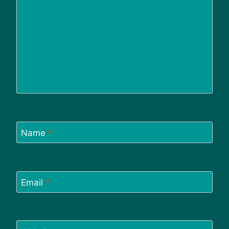
Name
*
Email
*