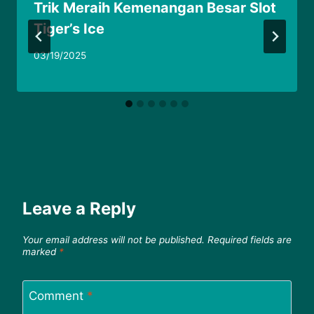
Trik Meraih Kemenangan Besar Slot
Tiger’s Ice
03/19/2025
Leave a Reply
Your email address will not be published.
Required fields are
marked
*
Comment
*