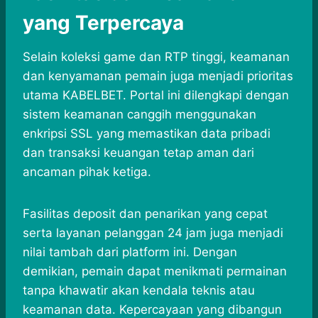
yang Terpercaya
Selain koleksi game dan RTP tinggi, keamanan
dan kenyamanan pemain juga menjadi prioritas
utama KABELBET. Portal ini dilengkapi dengan
sistem keamanan canggih menggunakan
enkripsi SSL yang memastikan data pribadi
dan transaksi keuangan tetap aman dari
ancaman pihak ketiga.
Fasilitas deposit dan penarikan yang cepat
serta layanan pelanggan 24 jam juga menjadi
nilai tambah dari platform ini. Dengan
demikian, pemain dapat menikmati permainan
tanpa khawatir akan kendala teknis atau
keamanan data. Kepercayaan yang dibangun