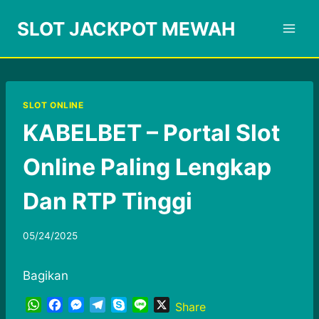
Skip
SLOT JACKPOT MEWAH
to
content
SLOT ONLINE
KABELBET – Portal Slot
Online Paling Lengkap
Dan RTP Tinggi
05/24/2025
Bagikan
W
F
M
T
S
L
X
Share