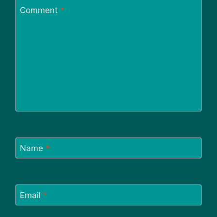
Comment
*
Name
*
Email
*