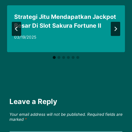
Strategi Jitu Mendapatkan Jackpot
Besar Di Slot Sakura Fortune II
03/19/2025
Leave a Reply
Your email address will not be published.
Required fields are
marked
*