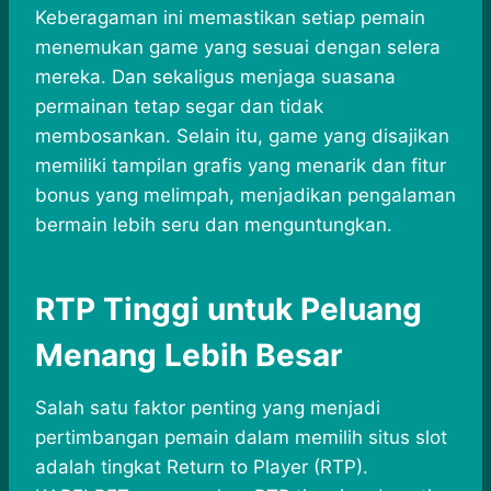
Keberagaman ini memastikan setiap pemain
menemukan game yang sesuai dengan selera
mereka. Dan sekaligus menjaga suasana
permainan tetap segar dan tidak
membosankan. Selain itu, game yang disajikan
memiliki tampilan grafis yang menarik dan fitur
bonus yang melimpah, menjadikan pengalaman
bermain lebih seru dan menguntungkan.
RTP Tinggi untuk Peluang
Menang Lebih Besar
Salah satu faktor penting yang menjadi
pertimbangan pemain dalam memilih situs slot
adalah tingkat Return to Player (RTP).