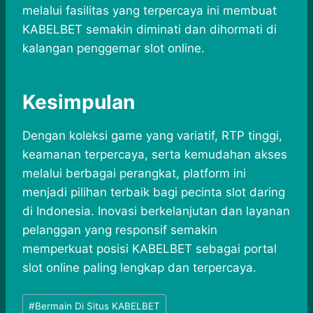
melalui fasilitas yang terpercaya ini membuat
KABELBET semakin diminati dan dihormati di
kalangan penggemar slot online.
Kesimpulan
Dengan koleksi game yang variatif, RTP tinggi,
keamanan terpercaya, serta kemudahan akses
melalui berbagai perangkat, platform ini
menjadi pilihan terbaik bagi pecinta slot daring
di Indonesia. Inovasi berkelanjutan dan layanan
pelanggan yang responsif semakin
memperkuat posisi KABELBET sebagai portal
slot online paling lengkap dan terpercaya.
Post
#
Bermain Di Situs KABELBET