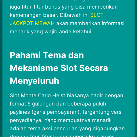
juga fitur-fitur bonus yang bisa memberikan
kemenangan besar. Dibawah ini
SLOT
JACKPOT MEWAH
akan memberikan informasi
menarik yang wajib anda ketahui.
Pahami Tema dan
Mekanisme Slot Secara
Menyeluruh
Slot Monte Carlo Heist biasanya hadir dengan
format 5 gulungan dan beberapa puluh
paylines (garis pembayaran), tergantung versi
penyedianya. Yang membuatnya menarik
adalah tema aksi pencurian yang digabungkan
dengan fitur-fitur bonus seperti Free Spins,