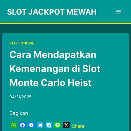
Skip
SLOT JACKPOT MEWAH
to
content
SLOT ONLINE
Cara Mendapatkan
Kemenangan di Slot
Monte Carlo Heist
04/21/2025
Bagikan
W
F
M
T
S
L
X
Share