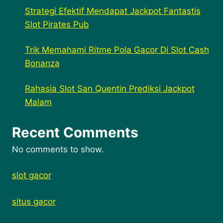
Strategi Efektif Mendapat Jackpot Fantastis
Slot Pirates Pub
Trik Memahami Ritme Pola Gacor Di Slot Cash
Bonanza
Rahasia Slot San Quentin Prediksi Jackpot
Malam
Recent Comments
No comments to show.
slot gacor
situs gacor