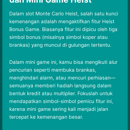
Dalam slot Monte Carlo Heist, salah satu kunci
kemenangan adalah mengaktifkan fitur Heist
Bonus Game. Biasanya fitur ini dipicu oleh tiga
simbol bonus (misalnya simbol koper atau
brankas) yang muncul di gulungan tertentu.
Dalam mini game ini, kamu bisa mengikuti alur
pencurian seperti membuka brankas,
menghindari alarm, atau mencuri perhiasan—
semuanya memberi hadiah langsung dalam
bentuk kredit atau multiplier. Fokuslah untuk
mendapatkan simbol-simbol pemicu fitur ini,
karena mini game sering kali menjadi jalan
tercepat ke kemenangan besar.