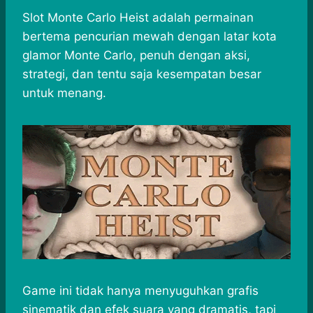
h
a
e
e
k
i
a
c
s
l
y
n
Slot Monte Carlo Heist adalah permainan
t
e
s
e
p
e
bertema pencurian mewah dengan latar kota
s
b
e
g
e
glamor Monte Carlo, penuh dengan aksi,
A
o
n
r
strategi, dan tentu saja kesempatan besar
p
o
g
a
untuk menang.
p
k
e
m
r
Game ini tidak hanya menyuguhkan grafis
sinematik dan efek suara yang dramatis, tapi