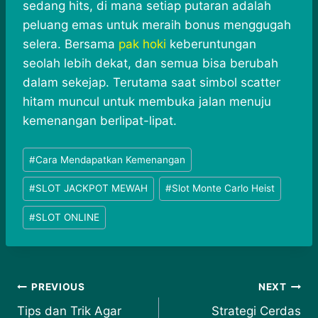
sedang hits, di mana setiap putaran adalah
peluang emas untuk meraih bonus menggugah
selera. Bersama
pak hoki
keberuntungan
seolah lebih dekat, dan semua bisa berubah
dalam sekejap. Terutama saat simbol scatter
hitam muncul untuk membuka jalan menuju
kemenangan berlipat-lipat.
Post
#
Cara Mendapatkan Kemenangan
Tags:
#
SLOT JACKPOT MEWAH
#
Slot Monte Carlo Heist
#
SLOT ONLINE
Post
PREVIOUS
NEXT
Tips dan Trik Agar
Strategi Cerdas