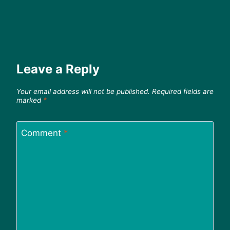
Leave a Reply
Your email address will not be published.
Required fields are
marked
*
Comment
*