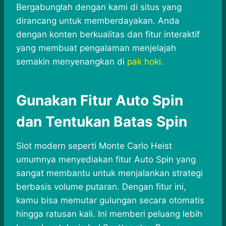
Bergabunglah dengan kami di situs yang
dirancang untuk memberdayakan. Anda
dengan konten berkualitas dan fitur interaktif
yang membuat pengalaman menjelajah
semakin menyenangkan di
pak hoki
.
Gunakan Fitur Auto Spin
dan Tentukan Batas Spin
Slot modern seperti Monte Carlo Heist
umumnya menyediakan fitur Auto Spin yang
sangat membantu untuk menjalankan strategi
berbasis volume putaran. Dengan fitur ini,
kamu bisa memutar gulungan secara otomatis
hingga ratusan kali. Ini memberi peluang lebih