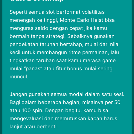
Seperti semua slot berformat volatilitas
menengah ke tinggi, Monte Carlo Heist bisa
menguras saldo dengan cepat jika kamu
bermain tanpa strategi. Sebaiknya gunakan
pendekatan taruhan bertahap, mulai dari nilai
kecil untuk membangun ritme permainan, lalu
tingkatkan taruhan saat kamu merasa game
mulai “panas” atau fitur bonus mulai sering
muncul.
Jangan gunakan semua modal dalam satu sesi.
Bagi dalam beberapa bagian, misalnya per 50
atau 100 spin. Dengan begitu, kamu bisa
mengevaluasi dan memutuskan kapan harus
lanjut atau berhenti.