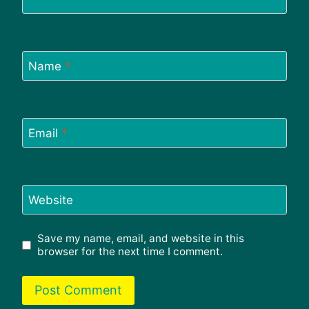
Name
*
Email
*
Website
Save my name, email, and website in this
browser for the next time I comment.