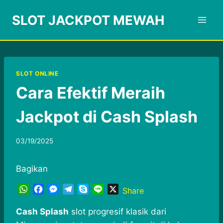
Skip
SLOT JACKPOT MEWAH
to
content
SLOT ONLINE
Cara Efektif Meraih
Jackpot di Cash Splash
03/19/2025
Bagikan
W
F
M
T
S
L
X
Share
h
a
e
e
k
i
a
c
s
l
y
n
Cash Splash
slot progresif klasik dari
t
e
s
e
p
e