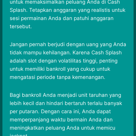
untuk memaksimalkan peluang Anda di Cash
Splash. Tetapkan anggaran yang realistis untuk
sesi permainan Anda dan patuhi anggaran
tersebut.
Jangan pernah berjudi dengan uang yang Anda
tidak mampu kehilangan. Karena Cash Splash
adalah slot dengan volatilitas tinggi, penting
untuk memiliki bankroll yang cukup untuk
mengatasi periode tanpa kemenangan.
Bagi bankroll Anda menjadi unit taruhan yang
lebih kecil dan hindari bertaruh terlalu banyak
per putaran. Dengan cara ini, Anda dapat
memperpanjang waktu bermain Anda dan
meningkatkan peluang Anda untuk memicu