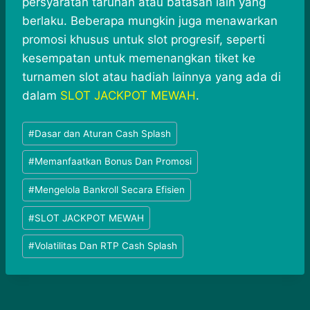
persyaratan taruhan atau batasan lain yang
berlaku. Beberapa mungkin juga menawarkan
promosi khusus untuk slot progresif, seperti
kesempatan untuk memenangkan tiket ke
turnamen slot atau hadiah lainnya yang ada di
dalam
SLOT JACKPOT MEWAH
.
Post
#
Dasar dan Aturan Cash Splash
Tags:
#
Memanfaatkan Bonus Dan Promosi
#
Mengelola Bankroll Secara Efisien
#
SLOT JACKPOT MEWAH
#
Volatilitas Dan RTP Cash Splash