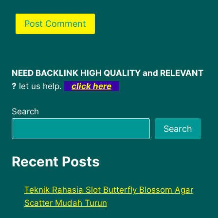
NEED BACKLINK HIGH QUALITY and RELEVANT
?
let us help.
click here
Search
Search
Recent Posts
Teknik Rahasia Slot Butterfly Blossom Agar
Scatter Mudah Turun