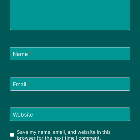
Name
*
Email
*
Website
Save my name, email, and website in this
browser for the next time I comment.