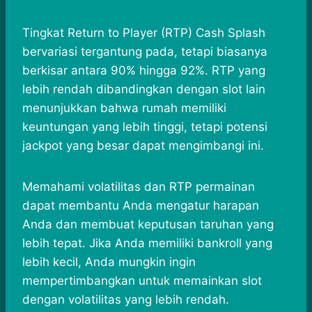
Tingkat Return to Player (RTP) Cash Splash
bervariasi tergantung pada, tetapi biasanya
berkisar antara 90% hingga 92%. RTP yang
lebih rendah dibandingkan dengan slot lain
menunjukkan bahwa rumah memiliki
keuntungan yang lebih tinggi, tetapi potensi
jackpot yang besar dapat mengimbangi ini.
Memahami volatilitas dan RTP permainan
dapat membantu Anda mengatur harapan
Anda dan membuat keputusan taruhan yang
lebih tepat. Jika Anda memiliki bankroll yang
lebih kecil, Anda mungkin ingin
mempertimbangkan untuk memainkan slot
dengan volatilitas yang lebih rendah.