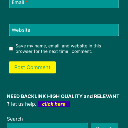
Email
*
Website
Save my name, email, and website in this
browser for the next time I comment.
NEED BACKLINK HIGH QUALITY and RELEVANT
?
let us help.
click here
Search