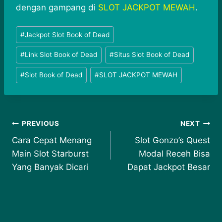
dengan gampang di
SLOT JACKPOT MEWAH
.
Post
#
Jackpot Slot Book of Dead
Tags:
#
Link Slot Book of Dead
#
Situs Slot Book of Dead
#
Slot Book of Dead
#
SLOT JACKPOT MEWAH
Post
PREVIOUS
NEXT
Cara Cepat Menang
Slot Gonzo’s Quest
navigation
Main Slot Starburst
Modal Receh Bisa
Yang Banyak Dicari
Dapat Jackpot Besar