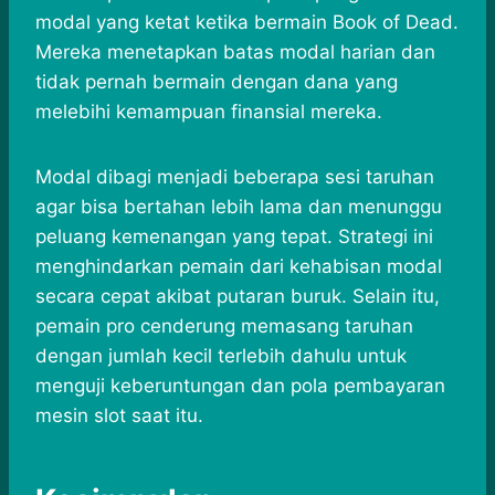
modal yang ketat ketika bermain Book of Dead.
Mereka menetapkan batas modal harian dan
tidak pernah bermain dengan dana yang
melebihi kemampuan finansial mereka.
Modal dibagi menjadi beberapa sesi taruhan
agar bisa bertahan lebih lama dan menunggu
peluang kemenangan yang tepat. Strategi ini
menghindarkan pemain dari kehabisan modal
secara cepat akibat putaran buruk. Selain itu,
pemain pro cenderung memasang taruhan
dengan jumlah kecil terlebih dahulu untuk
menguji keberuntungan dan pola pembayaran
mesin slot saat itu.