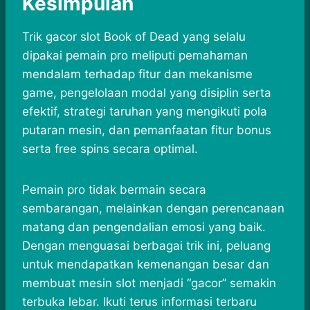
Kesimpulan
Trik gacor slot Book of Dead yang selalu
dipakai pemain pro meliputi pemahaman
mendalam terhadap fitur dan mekanisme
game, pengelolaan modal yang disiplin serta
efektif, strategi taruhan yang mengikuti pola
putaran mesin, dan pemanfaatan fitur bonus
serta free spins secara optimal.
Pemain pro tidak bermain secara
sembarangan, melainkan dengan perencanaan
matang dan pengendalian emosi yang baik.
Dengan menguasai berbagai trik ini, peluang
untuk mendapatkan kemenangan besar dan
membuat mesin slot menjadi “gacor” semakin
terbuka lebar. Ikuti terus informasi terbaru