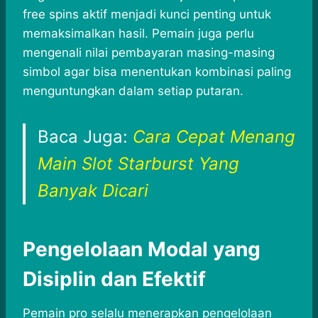
free spins aktif menjadi kunci penting untuk
memaksimalkan hasil. Pemain juga perlu
mengenali nilai pembayaran masing-masing
simbol agar bisa menentukan kombinasi paling
menguntungkan dalam setiap putaran.
Baca Juga:
Cara Cepat Menang
Main Slot Starburst Yang
Banyak Dicari
Pengelolaan Modal yang
Disiplin dan Efektif
Pemain pro selalu menerapkan pengelolaan