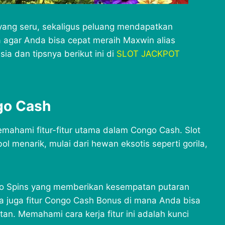
ang seru, sekaligus peluang mendapatkan
 agar Anda bisa cepat meraih Maxwin alias
ia dan tipsnya berikut ini di
SLOT JACKPOT
go Cash
emahami fitur-fitur utama dalam Congo Cash. Slot
l menarik, mulai dari hewan eksotis seperti gorila,
ngo Spins yang memberikan kesempatan putaran
 juga fitur Congo Cash Bonus di mana Anda bisa
an. Memahami cara kerja fitur ini adalah kunci