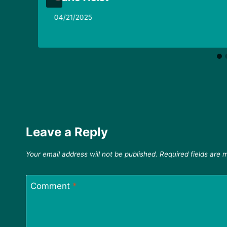
04/21/2025
Leave a Reply
Your email address will not be published.
Required fields are
Comment
*