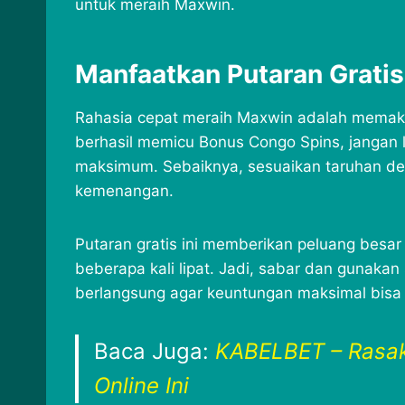
untuk meraih Maxwin.
Manfaatkan Putaran Gratis
Rahasia cepat meraih Maxwin adalah memaks
berhasil memicu Bonus Congo Spins, jangan 
maksimum. Sebaiknya, sesuaikan taruhan de
kemenangan.
Putaran gratis ini memberikan peluang besa
beberapa kali lipat. Jadi, sabar dan gunakan s
berlangsung agar keuntungan maksimal bisa
Baca Juga:
KABELBET – Rasaka
Online Ini