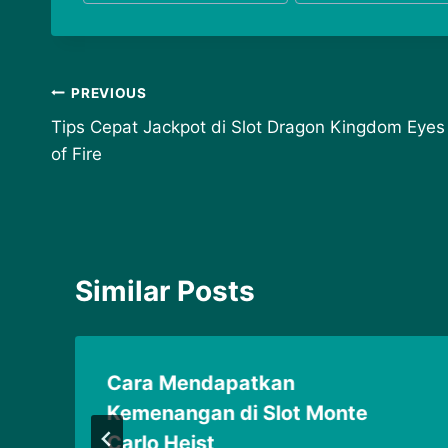
Tags:
Post
PREVIOUS
Tips Cepat Jackpot di Slot Dragon Kingdom Eyes
navigation
of Fire
Similar Posts
Cara Mendapatkan
Kemenangan di Slot Monte
Carlo Heist