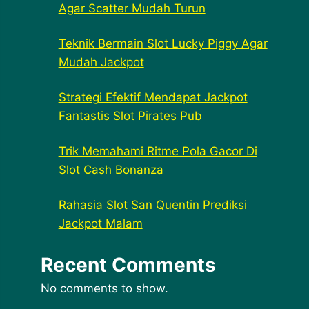
Agar Scatter Mudah Turun
Teknik Bermain Slot Lucky Piggy Agar
Mudah Jackpot
Strategi Efektif Mendapat Jackpot
Fantastis Slot Pirates Pub
Trik Memahami Ritme Pola Gacor Di
Slot Cash Bonanza
Rahasia Slot San Quentin Prediksi
Jackpot Malam
Recent Comments
No comments to show.