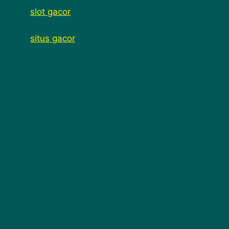
slot gacor
situs gacor