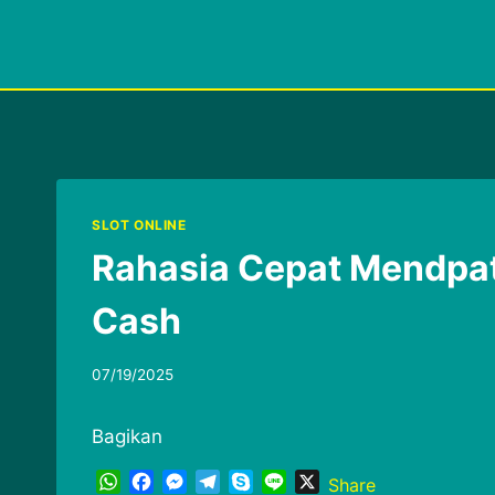
Skip
to
content
SLOT ONLINE
Rahasia Cepat Mendpat
Cash
07/19/2025
Bagikan
W
F
M
T
S
L
X
Share