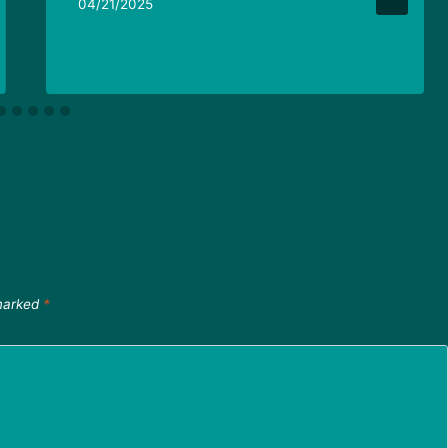
04/21/2025
 marked
*