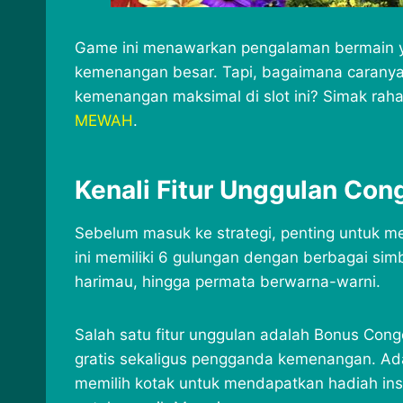
Game ini menawarkan pengalaman bermain y
kemenangan besar. Tapi, bagaimana caranya
kemenangan maksimal di slot ini? Simak rahas
MEWAH
.
Kenali Fitur Unggulan Con
Sebelum masuk ke strategi, penting untuk m
ini memiliki 6 gulungan dengan berbagai simbo
harimau, hingga permata berwarna-warni.
Salah satu fitur unggulan adalah Bonus Co
gratis sekaligus pengganda kemenangan. Ada
memilih kotak untuk mendapatkan hadiah inst