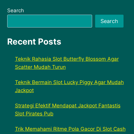
Search
Search
Recent Posts
Teknik Rahasia Slot Butterfly Blossom Agar
Scatter Mudah Turun
Teknik Bermain Slot Lucky Piggy Agar Mudah
Jackpot
Strategi Efektif Mendapat Jackpot Fantastis
Slot Pirates Pub
Trik Memahami Ritme Pola Gacor Di Slot Cash