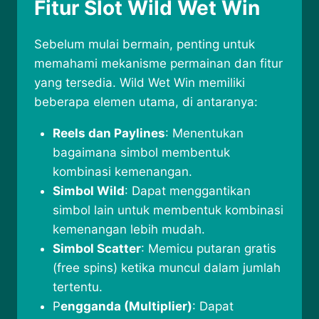
Fitur Slot Wild Wet Win
Sebelum mulai bermain, penting untuk
memahami mekanisme permainan dan fitur
yang tersedia. Wild Wet Win memiliki
beberapa elemen utama, di antaranya:
Reels dan Paylines
: Menentukan
bagaimana simbol membentuk
kombinasi kemenangan.
Simbol Wild
: Dapat menggantikan
simbol lain untuk membentuk kombinasi
kemenangan lebih mudah.
Simbol Scatter
: Memicu putaran gratis
(free spins) ketika muncul dalam jumlah
tertentu.
P
engganda (Multiplier)
: Dapat