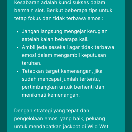
Kesabaran adalah kunci sukses dalam
bermain slot. Berikut beberapa tips untuk
tetap fokus dan tidak terbawa emosi:
Jangan langsung mengejar kerugian
setelah kalah beberapa kali.
Ambil jeda sesekali agar tidak terbawa
emosi dalam mengambil keputusan
taruhan.
Tetapkan target kemenangan, jika
sudah mencapai jumlah tertentu,
pertimbangkan untuk berhenti dan
menikmati kemenangan.
Dengan strategi yang tepat dan
pengelolaan emosi yang baik, peluang
untuk mendapatkan jackpot di Wild Wet