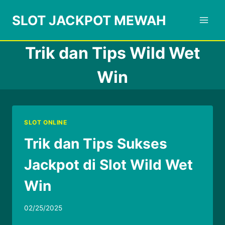
Skip
SLOT JACKPOT MEWAH
to
content
Trik dan Tips Wild Wet
Win
SLOT ONLINE
Trik dan Tips Sukses
Jackpot di Slot Wild Wet
Win
02/25/2025