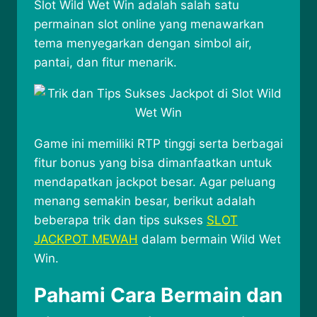
Slot Wild Wet Win adalah salah satu
permainan slot online yang menawarkan
tema menyegarkan dengan simbol air,
pantai, dan fitur menarik.
Game ini memiliki RTP tinggi serta berbagai
fitur bonus yang bisa dimanfaatkan untuk
mendapatkan jackpot besar. Agar peluang
menang semakin besar, berikut adalah
beberapa trik dan tips sukses
SLOT
JACKPOT MEWAH
dalam bermain Wild Wet
Win.
Pahami Cara Bermain dan