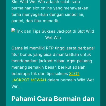
Slot Wild Wet Win adalah salah satu
permainan slot online yang menawarkan
tema menyegarkan dengan simbol air,
pantai, dan fitur menarik.
Game ini memiliki RTP tinggi serta berbagai
fitur bonus yang bisa dimanfaatkan untuk
mendapatkan jackpot besar. Agar peluang
menang semakin besar, berikut adalah
beberapa trik dan tips sukses
SLOT
JACKPOT MEWAH
dalam bermain Wild Wet
Win.
Pahami Cara Bermain dan