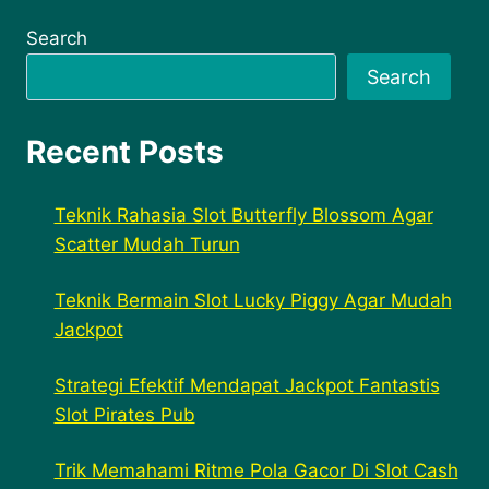
Search
Search
Recent Posts
Teknik Rahasia Slot Butterfly Blossom Agar
Scatter Mudah Turun
Teknik Bermain Slot Lucky Piggy Agar Mudah
Jackpot
Strategi Efektif Mendapat Jackpot Fantastis
Slot Pirates Pub
Trik Memahami Ritme Pola Gacor Di Slot Cash