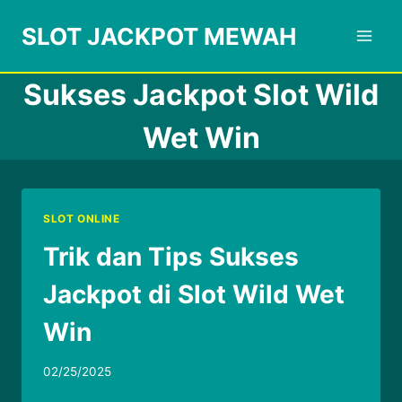
Skip
SLOT JACKPOT MEWAH
to
content
Sukses Jackpot Slot Wild
Wet Win
SLOT ONLINE
Trik dan Tips Sukses
Jackpot di Slot Wild Wet
Win
02/25/2025