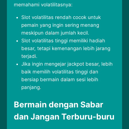
memahami volatilitasnya:
Slot volatilitas rendah cocok untuk
pemain yang ingin sering menang
meskipun dalam jumlah kecil.
Slot volatilitas tinggi memiliki hadiah
besar, tetapi kemenangan lebih jarang
terjadi.
Jika ingin mengejar jackpot besar, lebih
baik memilih volatilitas tinggi dan
bersiap bermain dalam sesi lebih
panjang.
Bermain dengan Sabar
dan Jangan Terburu-buru