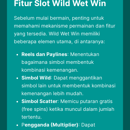
Fitur Slot Wild Wet Win
Sebelum mulai bermain, penting untuk
memahami mekanisme permainan dan fitur
yang tersedia. Wild Wet Win memiliki
beberapa elemen utama, di antaranya:
Reels dan Paylines
: Menentukan
bagaimana simbol membentuk
kombinasi kemenangan.
Simbol Wild
: Dapat menggantikan
simbol lain untuk membentuk kombinasi
kemenangan lebih mudah.
Simbol Scatter
: Memicu putaran gratis
(free spins) ketika muncul dalam jumlah
tertentu.
P
engganda (Multiplier)
: Dapat