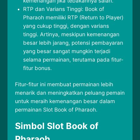
kemenangan jika tebakannya salah.
RTP dan Varians Tinggi: Book of
Pharaoh memiliki RTP (Return to Player)
yang cukup tinggi, dengan varians
tinggi. Artinya, meskipun kemenangan
besar lebih jarang, potensi pembayaran
yang besar sangat mungkin terjadi
selama permainan, terutama pada fitur-
fitur bonus.
Fitur-fitur ini membuat permainan lebih
menarik dan meningkatkan peluang pemain
untuk meraih kemenangan besar dalam
permainan Slot Book of Pharaoh.
Simbol Slot Book of
Pharaoh