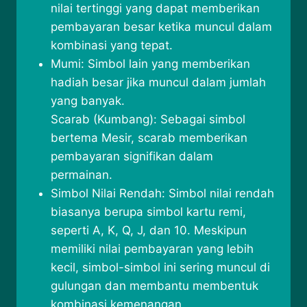
nilai tertinggi yang dapat memberikan
pembayaran besar ketika muncul dalam
kombinasi yang tepat.
Mumi: Simbol lain yang memberikan
hadiah besar jika muncul dalam jumlah
yang banyak.
Scarab (Kumbang): Sebagai simbol
bertema Mesir, scarab memberikan
pembayaran signifikan dalam
permainan.
Simbol Nilai Rendah: Simbol nilai rendah
biasanya berupa simbol kartu remi,
seperti A, K, Q, J, dan 10. Meskipun
memiliki nilai pembayaran yang lebih
kecil, simbol-simbol ini sering muncul di
gulungan dan membantu membentuk
kombinasi kemenangan.