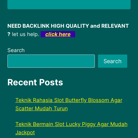
NEED BACKLINK HIGH QUALITY and RELEVANT
?
let us help.
click here
Search
Search
Recent Posts
Teknik Rahasia Slot Butterfly Blossom Agar
Scatter Mudah Turun
Teknik Bermain Slot Lucky Piggy Agar Mudah
Jackpot