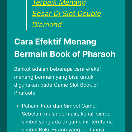
Terbaik Menang
Besar Di Slot Double
Diamond
Cara Efektif Menang
Bermain Book of Pharaoh
Berikut adalah beberapa cara efektif
menang bermain yang bisa untuk
digunakan pada Game Slot Book of
Pharaoh:
Pahami Fitur dan Simbol Game:
Sebelum mulai bermain, kenali simbol-
simbol yang ada di game ini, terutama
simbol Buku Firaun yang berfungsi