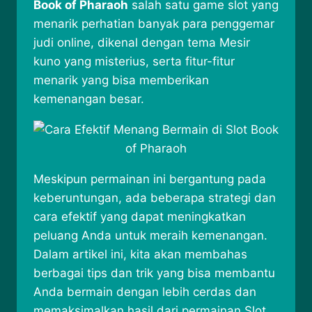
Book of Pharaoh
salah satu game slot yang
menarik perhatian banyak para penggemar
judi online, dikenal dengan tema Mesir
kuno yang misterius, serta fitur-fitur
menarik yang bisa memberikan
kemenangan besar.
Meskipun permainan ini bergantung pada
keberuntungan, ada beberapa strategi dan
cara efektif yang dapat meningkatkan
peluang Anda untuk meraih kemenangan.
Dalam artikel ini, kita akan membahas
berbagai tips dan trik yang bisa membantu
Anda bermain dengan lebih cerdas dan
memaksimalkan hasil dari permainan Slot