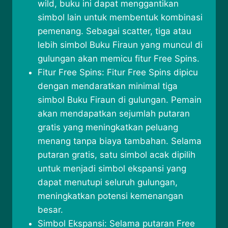
wild, buku ini dapat menggantikan
simbol lain untuk membentuk kombinasi
pemenang. Sebagai scatter, tiga atau
lebih simbol Buku Firaun yang muncul di
gulungan akan memicu fitur Free Spins.
Fitur Free Spins: Fitur Free Spins dipicu
dengan mendaratkan minimal tiga
simbol Buku Firaun di gulungan. Pemain
akan mendapatkan sejumlah putaran
gratis yang meningkatkan peluang
menang tanpa biaya tambahan. Selama
putaran gratis, satu simbol acak dipilih
untuk menjadi simbol ekspansi yang
dapat menutupi seluruh gulungan,
meningkatkan potensi kemenangan
besar.
Simbol Ekspansi: Selama putaran Free