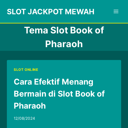
Skip
SLOT JACKPOT MEWAH
to
content
Tema Slot Book of
Pharaoh
SLOT ONLINE
Cara Efektif Menang
Bermain di Slot Book of
Pharaoh
12/08/2024