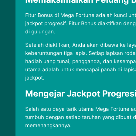
Fitur Bonus di Mega Fortune adalah kunci 
jackpot progresif. Fitur Bonus diaktifkan de
di gulungan.
Setelah diaktifkan, Anda akan dibawa ke lay
keberuntungan tiga lapis. Setiap lapisan r
hadiah uang tunai, pengganda, dan kesempat
utama adalah untuk mencapai panah di lap
jackpot.
Mengejar Jackpot Progres
Salah satu daya tarik utama Mega Fortune ada
tumbuh dengan setiap taruhan yang dibuat d
memenangkannya.