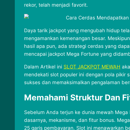
rekor, telah menjadi favorit.
Daya tarik jackpot yang mengubah hidup tel
mengamankan kemenangan besar. Meskipun 
hasil apa pun, ada strategi cerdas yang da
mencapai jackpot Mega Fortune yang didam
Dalam Artikel ini
SLOT JACKPOT MEWAH
aka
mendekati slot populer ini dengan pola pikir
sukses dan memaksimalkan pengalaman ber
Memahami Struktur Dan Fi
Sebelum Anda terjun ke dunia mewah Mega F
dasarnya, mekanisme, dan fitur bonus. Mega 
25 garis pembayaran. Slot ini menawarkan be