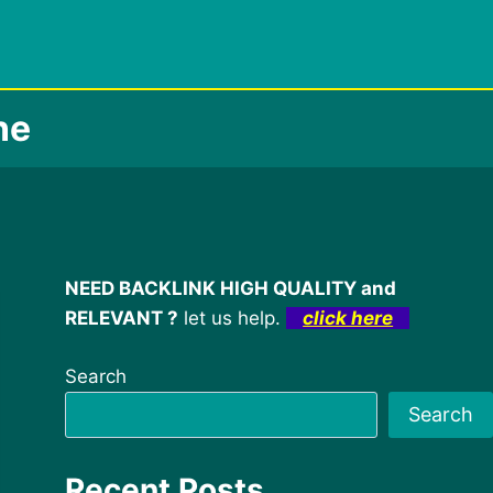
ne
NEED BACKLINK HIGH QUALITY and
RELEVANT ?
let us help.
click here
Search
Search
Recent Posts