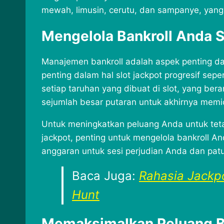
mewah, limusin, cerutu, dan sampanye, yan
Mengelola Bankroll Anda S
Manajemen bankroll adalah aspek penting dari
penting dalam hal slot jackpot progresif sep
setiap taruhan yang dibuat di slot, yang be
sejumlah besar putaran untuk akhirnya memic
Untuk meningkatkan peluang Anda untuk te
jackpot, penting untuk mengelola bankroll A
anggaran untuk sesi perjudian Anda dan patu
Baca Juga:
Rahasia Jackpo
Hunt
Memaksimalkan Peluang 