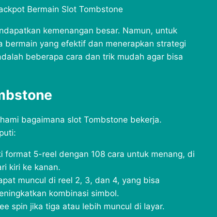
mendapatkan kemenangan besar. Namun, untuk
 bermain yang efektif dan menerapkan strategi
adalah beberapa cara dan trik mudah agar bisa
ombstone
hami bagaimana slot Tombstone bekerja.
uti:
iki format 5-reel dengan 108 cara untuk menang, di
 kiri ke kanan.
apat muncul di reel 2, 3, dan 4, yang bisa
ingkatkan kombinasi simbol.
e spin jika tiga atau lebih muncul di layar.