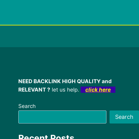
NEED BACKLINK HIGH QUALITY and
RELEVANT ?
let us help.
click here
Search
Search
Recent Posts