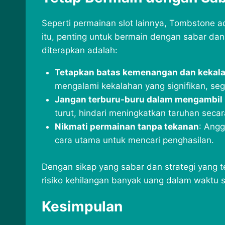
Seperti permainan slot lainnya, Tombstone 
itu, penting untuk bermain dengan sabar da
diterapkan adalah:
Tetapkan batas kemenangan dan kekal
mengalami kekalahan yang signifikan, seg
Jangan terburu-buru dalam mengambil
turut, hindari meningkatkan taruhan seca
Nikmati permainan tanpa tekanan
: Angg
cara utama untuk mencari penghasilan.
Dengan sikap yang sabar dan strategi yang 
risiko kehilangan banyak uang dalam waktu s
Kesimpulan