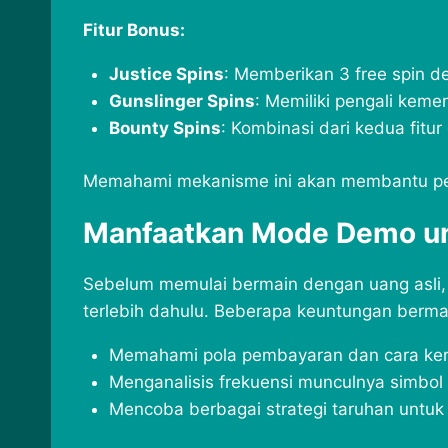
Fitur Bonus:
Justice Spins
: Memberikan 3 free spin de
Gunslinger Spins
: Memiliki pengali keme
Bounty Spins
: Kombinasi dari kedua fitur
Memahami mekanisme ini akan membantu pem
Manfaatkan Mode Demo unt
Sebelum memulai bermain dengan uang asli
terlebih dahulu. Beberapa keuntungan berm
Memahami pola pembayaran dan cara kerja 
Menganalisis frekuensi munculnya simbol 
Mencoba berbagai strategi taruhan untuk 