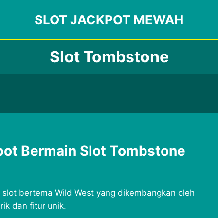
SLOT JACKPOT MEWAH
Slot Tombstone
pot Bermain Slot Tombstone
n slot bertema Wild West yang dikembangkan oleh
ik dan fitur unik.