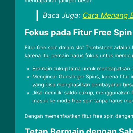
mendapatkan jackpot besar.
Baca Juga:
Cara Menang B
Fokus pada Fitur Free Spi
Fitur free spin dalam slot Tombstone adalah
karena itu, pemain harus fokus untuk memicu
Bermain cukup lama untuk mendapatkan 3
Mengincar Gunslinger Spins, karena fitur
yang bisa menghasilkan pembayaran besa
Jika memiliki saldo cukup, menggunakan f
masuk ke mode free spin tanpa harus men
Dengan memanfaatkan fitur free spin dengan
Tetap Bermain dengan Sab