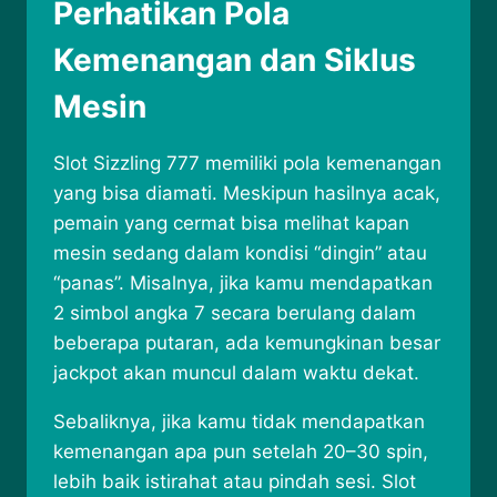
Perhatikan Pola
Kemenangan dan Siklus
Mesin
Slot Sizzling 777 memiliki pola kemenangan
yang bisa diamati. Meskipun hasilnya acak,
pemain yang cermat bisa melihat kapan
mesin sedang dalam kondisi “dingin” atau
“panas”. Misalnya, jika kamu mendapatkan
2 simbol angka 7 secara berulang dalam
beberapa putaran, ada kemungkinan besar
jackpot akan muncul dalam waktu dekat.
Sebaliknya, jika kamu tidak mendapatkan
kemenangan apa pun setelah 20–30 spin,
lebih baik istirahat atau pindah sesi. Slot