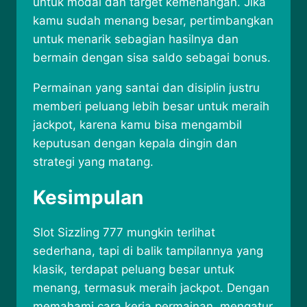
untuk modal dan target kemenangan. Jika
kamu sudah menang besar, pertimbangkan
untuk menarik sebagian hasilnya dan
bermain dengan sisa saldo sebagai bonus.
Permainan yang santai dan disiplin justru
memberi peluang lebih besar untuk meraih
jackpot, karena kamu bisa mengambil
keputusan dengan kepala dingin dan
strategi yang matang.
Kesimpulan
Slot Sizzling 777 mungkin terlihat
sederhana, tapi di balik tampilannya yang
klasik, terdapat peluang besar untuk
menang, termasuk meraih jackpot. Dengan
memahami cara kerja permainan, mengatur