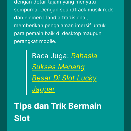
dengan detail tajam yang menyatu
sempurna. Dengan soundtrack musik rock
dan elemen Irlandia tradisional,
memberikan pengalaman imersif untuk
para pemain baik di desktop maupun
perangkat mobile.
Baca Juga:
Rahasia
Sukses Menang
Besar Di Slot Lucky
Jaguar
Tips dan Trik Bermain
Slot