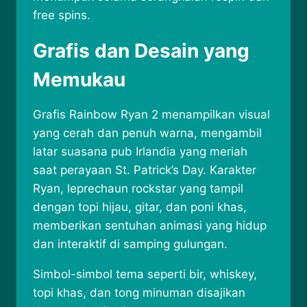
free spins.
Grafis dan Desain yang
Memukau
Grafis Rainbow Ryan 2 menampilkan visual
yang cerah dan penuh warna, mengambil
latar suasana pub Irlandia yang meriah
saat perayaan St. Patrick’s Day. Karakter
Ryan, leprechaun rockstar yang tampil
dengan topi hijau, gitar, dan poni khas,
memberikan sentuhan animasi yang hidup
dan interaktif di samping gulungan.
Simbol-simbol tema seperti bir, whiskey,
topi khas, dan tong minuman disajikan