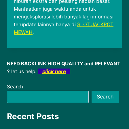
hiburan ekstra dan peluang hadiah besar.
Manfaatkan juga waktu anda untuk
mengeksplorasi lebih banyak lagi informasi
terupdate lainnya hanya di
SLOT JACKPOT
MEWAH
.
NEED BACKLINK HIGH QUALITY and RELEVANT
?
let us help.
click here
Search
Search
Recent Posts