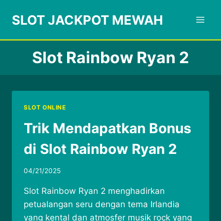
Skip
SLOT JACKPOT MEWAH
to
content
Slot Rainbow Ryan 2
SLOT ONLINE
Trik Mendapatkan Bonus
di Slot Rainbow Ryan 2
04/21/2025
Slot Rainbow Ryan 2 menghadirkan
petualangan seru dengan tema Irlandia
yang kental dan atmosfer musik rock yang