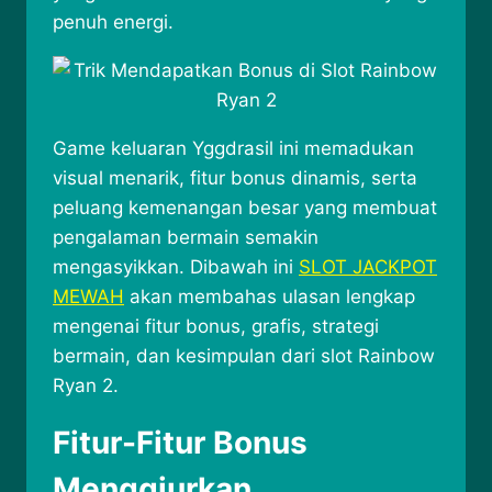
penuh energi.
Game keluaran Yggdrasil ini memadukan
visual menarik, fitur bonus dinamis, serta
peluang kemenangan besar yang membuat
pengalaman bermain semakin
mengasyikkan. Dibawah ini
SLOT JACKPOT
MEWAH
akan membahas ulasan lengkap
mengenai fitur bonus, grafis, strategi
bermain, dan kesimpulan dari slot Rainbow
Ryan 2.
Fitur-Fitur Bonus
Menggiurkan