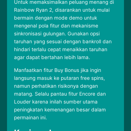
Untuk memaksimalkan peluang menang di
Rainbow Ryan 2, disarankan untuk mulai
bermain dengan mode demo untuk
mengenal pola fitur dan mekanisme
sinkronisasi gulungan. Gunakan opsi
taruhan yang sesuai dengan bankroll dan
hindari terlalu cepat menaikkan taruhan
agar dapat bertahan lebih lama.
Manfaatkan fitur Buy Bonus jika ingin
langsung masuk ke putaran free spins,
namun perhatikan risikonya dengan
matang. Selalu pantau fitur Encore dan
Louder karena inilah sumber utama
peningkatan kemenangan besar dalam
permainan ini.