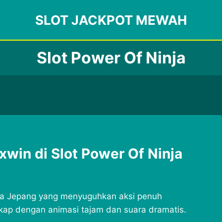
SLOT JACKPOT MEWAH
Slot Power Of Ninja
in di Slot Power Of Ninja
ema Jepang yang menyuguhkan aksi penuh
gkap dengan animasi tajam dan suara dramatis.