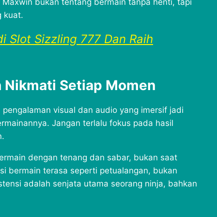
ar Maxwin bukan tentang bermain tanpa henti, tapi
 kuat.
i Slot Sizzling 777 Dan Raih
n Nikmati Setiap Momen
 pengalaman visual dan audio yang imersif jadi
rmainannya. Jangan terlalu fokus pada hasil
n.
bermain dengan tenang dan sabar, bukan saat
sesi bermain terasa seperti petualangan, bukan
tensi adalah senjata utama seorang ninja, bahkan