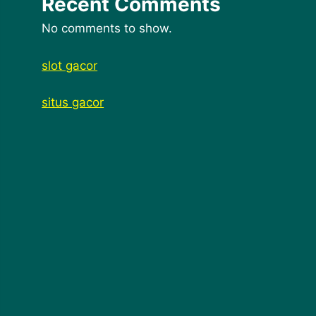
Recent Comments
No comments to show.
slot gacor
situs gacor