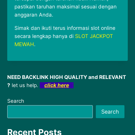
pastikan taruhan maksimal sesuai dengan
anggaran Anda.
Simak dan ikuti terus informasi slot online
secara lengkap hanya di
SLOT JACKPOT
MEWAH
.
NEED BACKLINK HIGH QUALITY and RELEVANT
?
let us help.
click here
Search
Search
Recent Posts