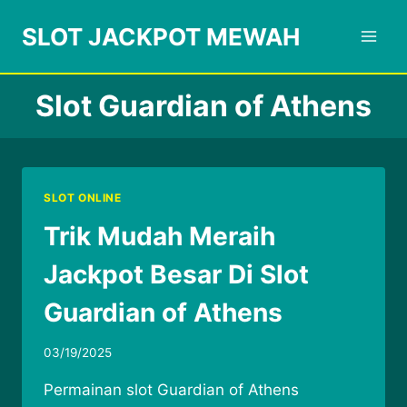
Skip
SLOT JACKPOT MEWAH
to
content
Slot Guardian of Athens
SLOT ONLINE
Trik Mudah Meraih
Jackpot Besar Di Slot
Guardian of Athens
03/19/2025
Permainan slot Guardian of Athens