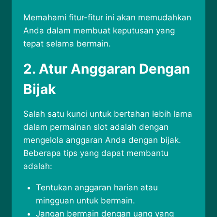
Memahami fitur-fitur ini akan memudahkan
Anda dalam membuat keputusan yang
tepat selama bermain.
2. Atur Anggaran Dengan
Bijak
Salah satu kunci untuk bertahan lebih lama
dalam permainan slot adalah dengan
mengelola anggaran Anda dengan bijak.
Beberapa tips yang dapat membantu
adalah:
Tentukan anggaran harian atau
mingguan untuk bermain.
Jangan bermain dengan uang yang