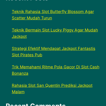
Teknik Rahasia Slot Butterfly Blossom Agar
Scatter Mudah Turun
Teknik Bermain Slot Lucky Piggy Agar Mudah
Jackpot
Strategi Efektif Mendapat Jackpot Fantastis
Slot Pirates Pub
Trik Memahami Ritme Pola Gacor Di Slot Cash
Bonanza
Rahasia Slot San Quentin Prediksi Jackpot
Malam