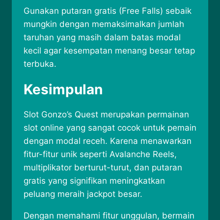
Gunakan putaran gratis (Free Falls) sebaik
mungkin dengan memaksimalkan jumlah
taruhan yang masih dalam batas modal
kecil agar kesempatan menang besar tetap
terbuka.
Kesimpulan
Slot Gonzo’s Quest merupakan permainan
slot online yang sangat cocok untuk pemain
dengan modal receh. Karena menawarkan
fitur-fitur unik seperti Avalanche Reels,
multiplikator berturut-turut, dan putaran
gratis yang signifikan meningkatkan
peluang meraih jackpot besar.
Dengan memahami fitur unggulan, bermain