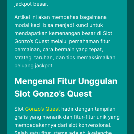
jackpot besar.
Artikel ini akan membahas bagaimana
modal kecil bisa menjadi kunci untuk
mendapatkan kemenangan besar di Slot
Gonzo’s Quest melalui pemahaman fitur
permainan, cara bermain yang tepat,
strategi taruhan, dan tips memaksimalkan
peluang jackpot.
Mengenal Fitur Unggulan
Slot Gonzo’s Quest
Slot
Gonzo’s Quest
hadir dengan tampilan
grafis yang menarik dan fitur-fitur unik yang
membedakannya dari slot konvensional.
Salah satu fitur utama adalah Avalanche