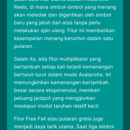
Reels, di mana simbol-simbol yang menang
akan meledak dan digantikan oleh simbol
baru yang jatuh dari atas tanpa perlu
melakukan spin ulang. Fitur ini memberikan
kesempatan menang beruntun dalam satu
putaran.
Selain itu, ada fitur multiplikator yang
bertambah setiap kali terjadi kemenangan
berturut-turut dalam mode Avalanche. Ini
memungkinkan kemenangan bertambah
besar secara eksponensial, memberi
peluang jackpot yang menggiurkan
meskipun modal taruhan relatif kecil.
Fitur Free Fall atau putaran gratis juga
menjadi daya tarik utama. Saat tiga simbol