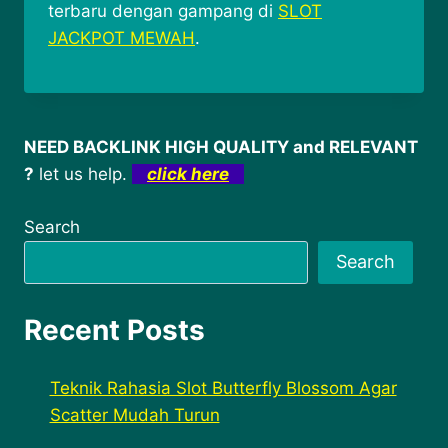
terbaru dengan gampang di
SLOT
JACKPOT MEWAH
.
NEED BACKLINK HIGH QUALITY and RELEVANT
?
let us help.
click here
Search
Search
Recent Posts
Teknik Rahasia Slot Butterfly Blossom Agar
Scatter Mudah Turun