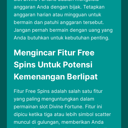
anggaran Anda dengan bijak. Tetapkan
anggaran harian atau mingguan untuk
bermain dan patuhi anggaran tersebut.
Jangan pernah bermain dengan uang yang
Anda butuhkan untuk kebutuhan penting.
Mengincar Fitur Free
Spins Untuk Potensi
Kemenangan Berlipat
Fitur Free Spins adalah salah satu fitur
yang paling menguntungkan dalam
permainan slot Divine Fortune. Fitur ini
dipicu ketika tiga atau lebih simbol scatter
muncul di gulungan, memberikan Anda