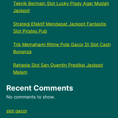
Teknik Bermain Slot Lucky Piggy Agar Mudah
Jackpot
Strategi Efektif Mendapat Jackpot Fantastis
Slot Pirates Pub
Trik Memahami Ritme Pola Gacor Di Slot Cash
Bonanza
Rahasia Slot San Quentin Prediksi Jackpot
Malam
Recent Comments
No comments to show.
slot gacor