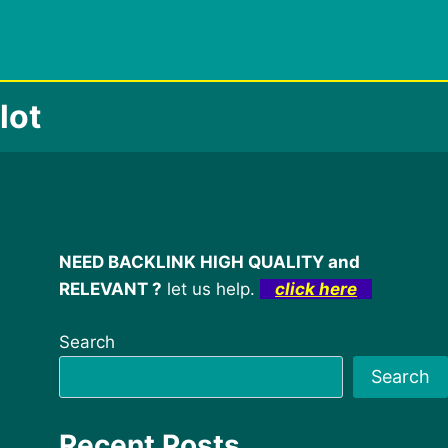
lot
NEED BACKLINK HIGH QUALITY and
RELEVANT ?
let us help.
click here
Search
Search
Recent Posts