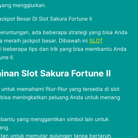
 yang menggiurkan.
eruntungan, ada beberapa strategi yang bisa Anda
 meraih jackpot besar. Dibawah ini
SLOT
beberapa tips dan trik yang bisa membantu Anda
ne II.
inan Slot Sakura Fortune II
ntuk memahami fitur-fitur yang tersedia di slot
ng bisa meningkatkan peluang Anda untuk menang
bantu yang menggantikan simbol lain untuk
ang.
atan untuk memutar gulungan tanpa bertaruh.