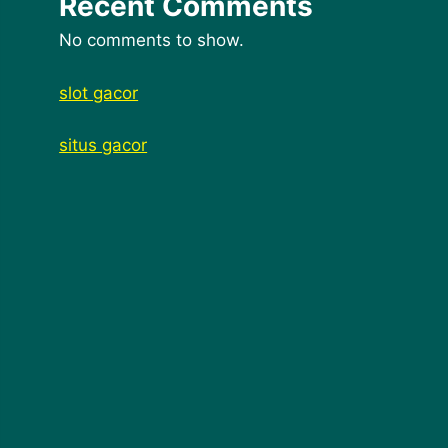
Recent Comments
No comments to show.
slot gacor
situs gacor