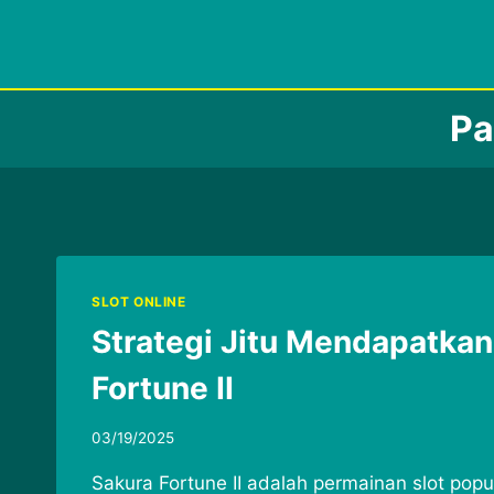
Skip
to
content
Pa
SLOT ONLINE
Strategi Jitu Mendapatkan
Fortune II
03/19/2025
Sakura Fortune II adalah permainan slot pop