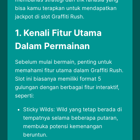
bisa kamu terapkan untuk mendapatkan
jackpot di slot Graffiti Rush.
1. Kenali Fitur Utama
Dalam Permainan
Sebelum mulai bermain, penting untuk
memahami fitur utama dalam Graffiti Rush.
Slot ini biasanya memiliki format 5
gulungan dengan berbagai fitur interaktif,
seperti:
Sticky Wilds: Wild yang tetap berada di
tempatnya selama beberapa putaran,
membuka potensi kemenangan
beruntun.