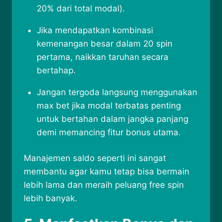
20% dari total modal).
Jika mendapatkan kombinasi
kemenangan besar dalam 20 spin
pertama, naikkan taruhan secara
bertahap.
Jangan tergoda langsung menggunakan
max bet jika modal terbatas penting
untuk bertahan dalam jangka panjang
demi memancing fitur bonus utama.
Manajemen saldo seperti ini sangat
membantu agar kamu tetap bisa bermain
lebih lama dan meraih peluang free spin
lebih banyak.