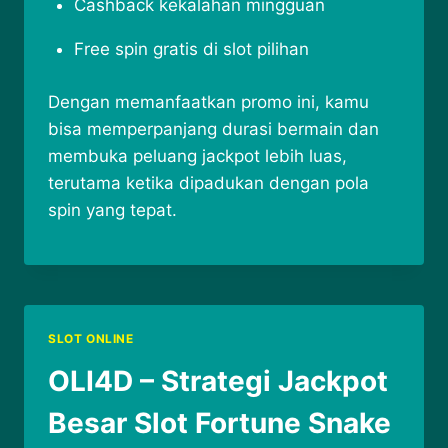
Cashback kekalahan mingguan
Free spin gratis di slot pilihan
Dengan memanfaatkan promo ini, kamu
bisa memperpanjang durasi bermain dan
membuka peluang jackpot lebih luas,
terutama ketika dipadukan dengan pola
spin yang tepat.
SLOT ONLINE
OLI4D – Strategi Jackpot
Besar Slot Fortune Snake