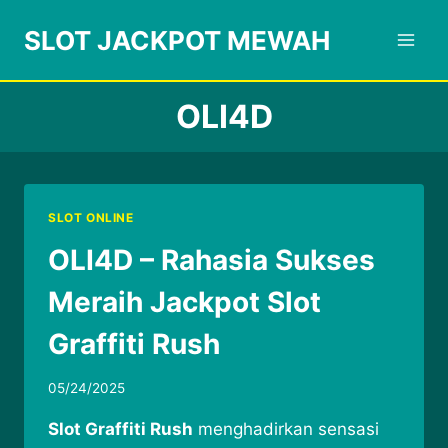
Skip
SLOT JACKPOT MEWAH
to
content
OLI4D
SLOT ONLINE
OLI4D – Rahasia Sukses
Meraih Jackpot Slot
Graffiti Rush
05/24/2025
Slot Graffiti Rush
menghadirkan sensasi