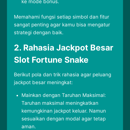
ke mode bonus.
Memahami fungsi setiap simbol dan fitur
sangat penting agar kamu bisa mengatur
strategi dengan baik.
2. Rahasia Jackpot Besar
Slot Fortune Snake
Berikut pola dan trik rahasia agar peluang
jackpot besar meningkat:
Mainkan dengan Taruhan Maksimal:
Taruhan maksimal meningkatkan
kemungkinan jackpot keluar. Namun
sesuaikan dengan modal agar tetap
aman.