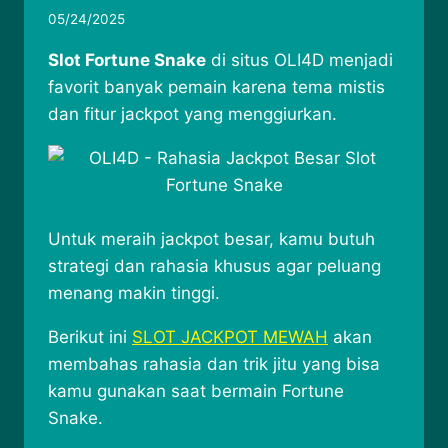
05/24/2025
Slot Fortune Snake
di situs OLI4D menjadi
favorit banyak pemain karena tema mistis
dan fitur jackpot yang menggiurkan.
Untuk meraih jackpot besar, kamu butuh
strategi dan rahasia khusus agar peluang
menang makin tinggi.
Berikut ini
SLOT JACKPOT MEWAH
akan
membahas rahasia dan trik jitu yang bisa
kamu gunakan saat bermain Fortune
Snake.