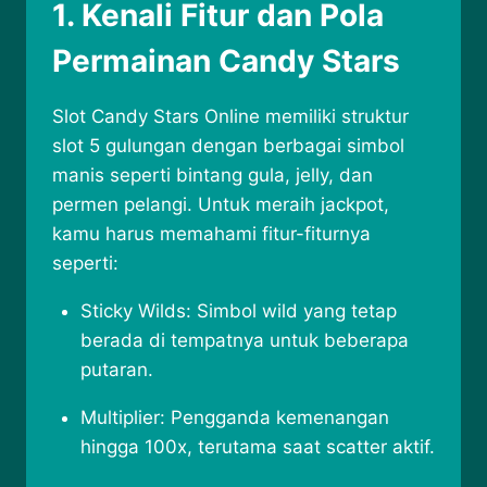
1. Kenali Fitur dan Pola
Permainan Candy Stars
Slot Candy Stars Online memiliki struktur
slot 5 gulungan dengan berbagai simbol
manis seperti bintang gula, jelly, dan
permen pelangi. Untuk meraih jackpot,
kamu harus memahami fitur-fiturnya
seperti:
Sticky Wilds: Simbol wild yang tetap
berada di tempatnya untuk beberapa
putaran.
Multiplier: Pengganda kemenangan
hingga 100x, terutama saat scatter aktif.