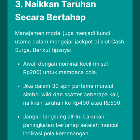
3. Naikkan Taruhan
Secara Bertahap
Manajemen modal juga menjadi kunci
utama dalam mengejar jackpot di slot Cash
Surge. Berikut tipsnya:
Awali dengan nominal kecil (misal
Rp200) untuk membaca pola.
Jika dalam 30 spin pertama muncul
simbol wild dan scatter beberapa kali,
naikkan taruhan ke Rp400 atau Rp500.
Jangan langsung all-in. Lakukan
peningkatan bertahap setelah muncul
indikasi pola kemenangan.