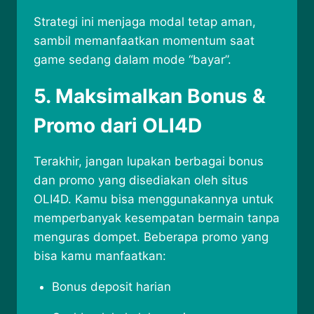
Strategi ini menjaga modal tetap aman,
sambil memanfaatkan momentum saat
game sedang dalam mode “bayar”.
5. Maksimalkan Bonus &
Promo dari OLI4D
Terakhir, jangan lupakan berbagai bonus
dan promo yang disediakan oleh situs
OLI4D. Kamu bisa menggunakannya untuk
memperbanyak kesempatan bermain tanpa
menguras dompet. Beberapa promo yang
bisa kamu manfaatkan:
Bonus deposit harian