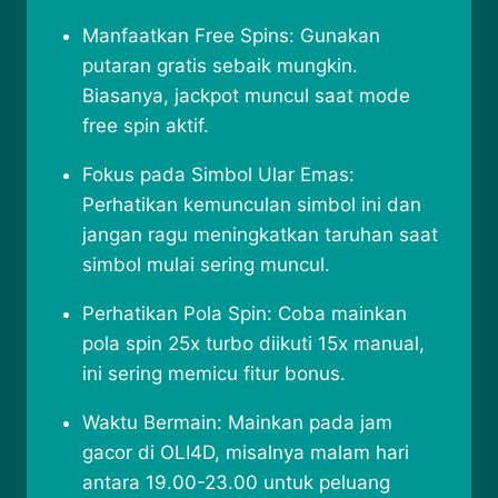
Manfaatkan Free Spins: Gunakan
putaran gratis sebaik mungkin.
Biasanya, jackpot muncul saat mode
free spin aktif.
Fokus pada Simbol Ular Emas:
Perhatikan kemunculan simbol ini dan
jangan ragu meningkatkan taruhan saat
simbol mulai sering muncul.
Perhatikan Pola Spin: Coba mainkan
pola spin 25x turbo diikuti 15x manual,
ini sering memicu fitur bonus.
Waktu Bermain: Mainkan pada jam
gacor di OLI4D, misalnya malam hari
antara 19.00-23.00 untuk peluang