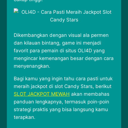
Dikembangkan dengan visual ala permen
dan kilauan bintang, game ini menjadi
favorit para pemain di situs OLI4D yang
mengincar kemenangan besar dengan cara
menyenangkan.
Bagi kamu yang ingin tahu cara pasti untuk
meraih jackpot di slot Candy Stars, berikut
SLOT JACKPOT MEWAH
akan membahas
panduan lengkapnya, termasuk poin-poin
strategi praktis yang bisa langsung kamu
terapkan.