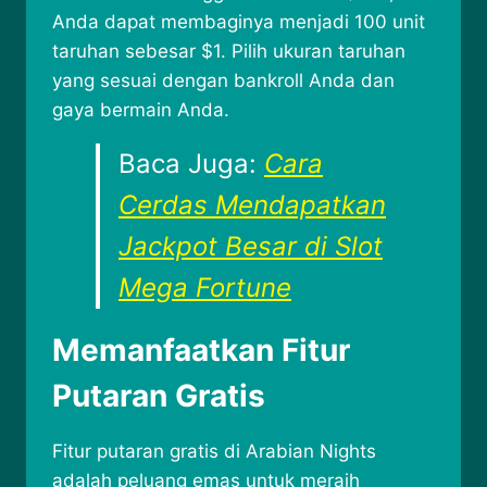
Anda dapat membaginya menjadi 100 unit
taruhan sebesar $1. Pilih ukuran taruhan
yang sesuai dengan bankroll Anda dan
gaya bermain Anda.
Baca Juga:
Cara
Cerdas Mendapatkan
Jackpot Besar di Slot
Mega Fortune
Memanfaatkan Fitur
Putaran Gratis
Fitur putaran gratis di Arabian Nights
adalah peluang emas untuk meraih