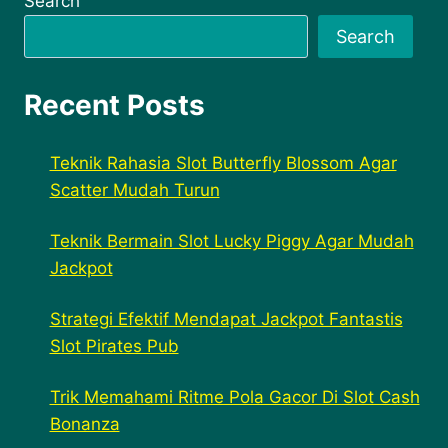
Search
Search
Recent Posts
Teknik Rahasia Slot Butterfly Blossom Agar
Scatter Mudah Turun
Teknik Bermain Slot Lucky Piggy Agar Mudah
Jackpot
Strategi Efektif Mendapat Jackpot Fantastis
Slot Pirates Pub
Trik Memahami Ritme Pola Gacor Di Slot Cash
Bonanza