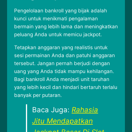
Pengelolaan bankroll yang bijak adalah
kunci untuk menikmati pengalaman
bermain yang lebih lama dan meningkatkan
peluang Anda untuk memicu jackpot.
Tetapkan anggaran yang realistis untuk
sesi permainan Anda dan patuhi anggaran
tersebut. Jangan pernah berjudi dengan
uang yang Anda tidak mampu kehilangan.
Bagi bankroll Anda menjadi unit taruhan
yang lebih kecil dan hindari bertaruh terlalu
banyak per putaran.
Baca Juga:
Rahasia
Jitu Mendapatkan