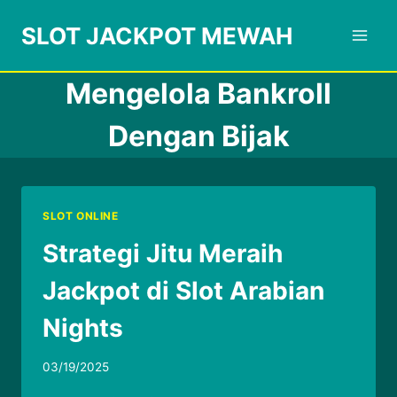
Skip
SLOT JACKPOT MEWAH
to
content
Mengelola Bankroll
Dengan Bijak
SLOT ONLINE
Strategi Jitu Meraih
Jackpot di Slot Arabian
Nights
03/19/2025