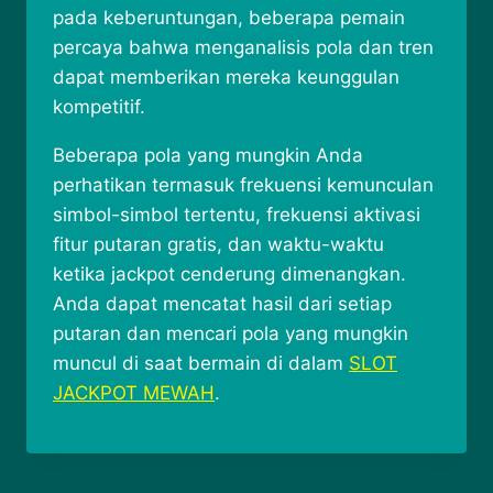
pada keberuntungan, beberapa pemain
percaya bahwa menganalisis pola dan tren
dapat memberikan mereka keunggulan
kompetitif.
Beberapa pola yang mungkin Anda
perhatikan termasuk frekuensi kemunculan
simbol-simbol tertentu, frekuensi aktivasi
fitur putaran gratis, dan waktu-waktu
ketika jackpot cenderung dimenangkan.
Anda dapat mencatat hasil dari setiap
putaran dan mencari pola yang mungkin
muncul di saat bermain di dalam
SLOT
JACKPOT MEWAH
.