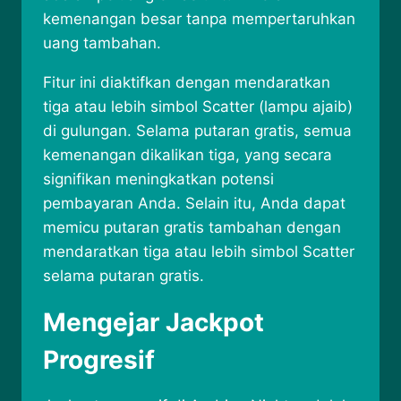
kemenangan besar tanpa mempertaruhkan
uang tambahan.
Fitur ini diaktifkan dengan mendaratkan
tiga atau lebih simbol Scatter (lampu ajaib)
di gulungan. Selama putaran gratis, semua
kemenangan dikalikan tiga, yang secara
signifikan meningkatkan potensi
pembayaran Anda. Selain itu, Anda dapat
memicu putaran gratis tambahan dengan
mendaratkan tiga atau lebih simbol Scatter
selama putaran gratis.
Mengejar Jackpot
Progresif