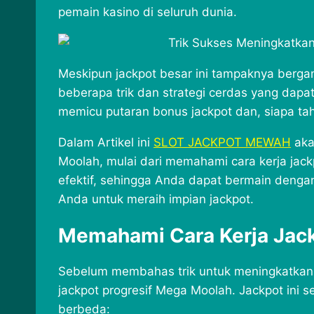
pemain kasino di seluruh dunia.
Meskipun jackpot besar ini tampaknya berg
beberapa trik dan strategi cerdas yang dap
memicu putaran bonus jackpot dan, siapa t
Dalam Artikel ini
SLOT JACKPOT MEWAH
aka
Moolah, mulai dari memahami cara kerja jack
efektif, sehingga Anda dapat bermain dengan
Anda untuk meraih impian jackpot.
Memahami Cara Kerja Jack
Sebelum membahas trik untuk meningkatkan 
jackpot progresif Mega Moolah. Jackpot ini s
berbeda: