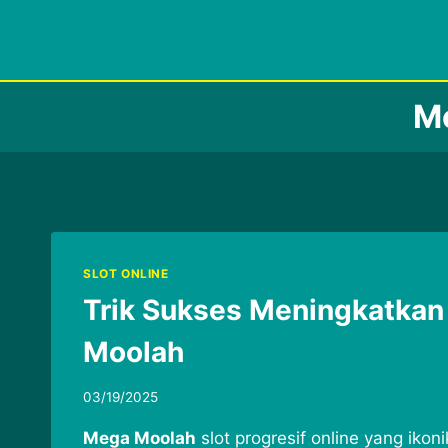
Skip
to
content
M
SLOT ONLINE
Trik Sukses Meningkatkan
Moolah
03/19/2025
Mega Moolah
slot progresif online yang ikon