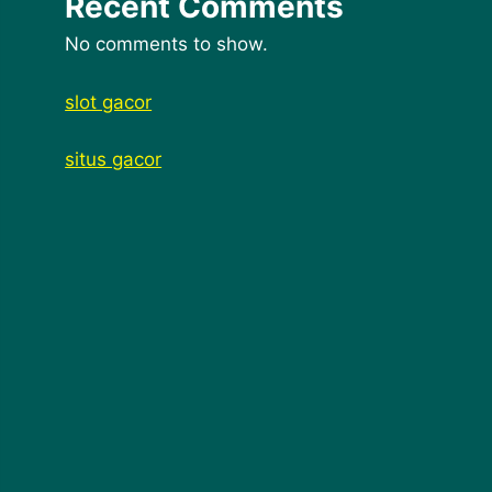
Recent Comments
No comments to show.
slot gacor
situs gacor