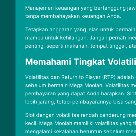
Manajemen keuangan yang bertanggung jawa
tanpa membahayakan keuangan Anda.
Tetapkan anggaran yang jelas untuk bermain
mampu untuk kehilangan. Jangan pernah me
penting, seperti makanan, tempat tinggal, a
Memahami Tingkat Volatil
Volatilitas dan Return to Player (RTP) adal
sebelum bermain Mega Moolah. Volatilitas 
pembayaran yang dapat Anda harapkan. Slot 
lebih jarang, tetapi pembayarannya bisa sang
Slot dengan volatilitas rendah cenderung me
kecil. Mega Moolah memiliki volatilitas yang
mengalami kekalahan beruntun sebelum me