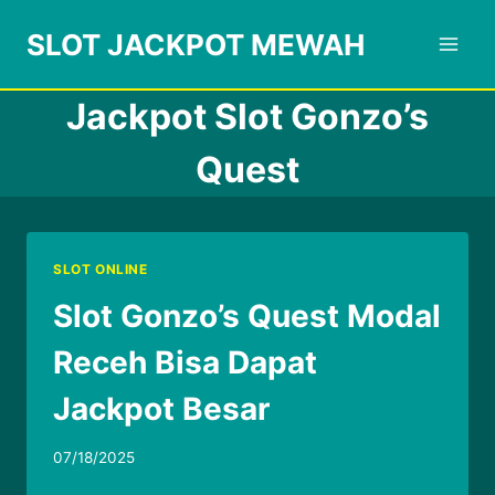
Skip
SLOT JACKPOT MEWAH
to
content
Jackpot Slot Gonzo’s
Quest
SLOT ONLINE
Slot Gonzo’s Quest Modal
Receh Bisa Dapat
Jackpot Besar
07/18/2025