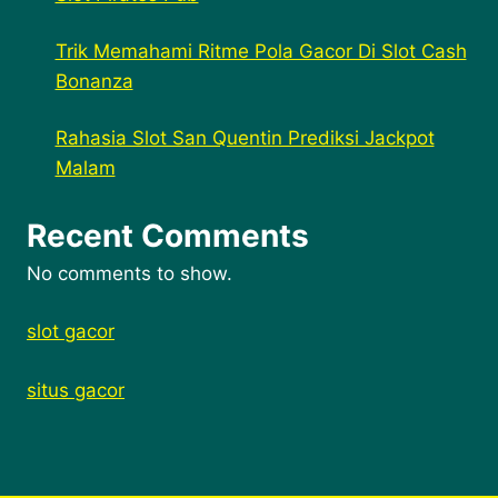
Trik Memahami Ritme Pola Gacor Di Slot Cash
Bonanza
Rahasia Slot San Quentin Prediksi Jackpot
Malam
Recent Comments
No comments to show.
slot gacor
situs gacor