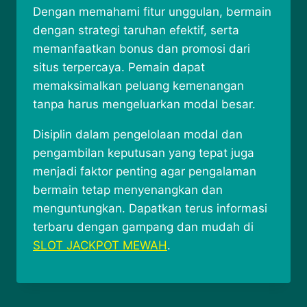
Dengan memahami fitur unggulan, bermain
dengan strategi taruhan efektif, serta
memanfaatkan bonus dan promosi dari
situs terpercaya. Pemain dapat
memaksimalkan peluang kemenangan
tanpa harus mengeluarkan modal besar.
Disiplin dalam pengelolaan modal dan
pengambilan keputusan yang tepat juga
menjadi faktor penting agar pengalaman
bermain tetap menyenangkan dan
menguntungkan. Dapatkan terus informasi
terbaru dengan gampang dan mudah di
SLOT JACKPOT MEWAH
.