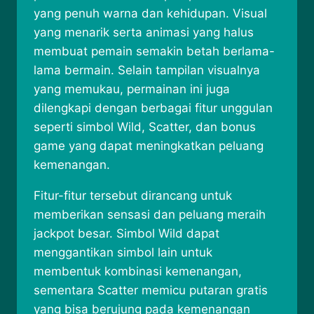
yang penuh warna dan kehidupan. Visual
yang menarik serta animasi yang halus
membuat pemain semakin betah berlama-
lama bermain. Selain tampilan visualnya
yang memukau, permainan ini juga
dilengkapi dengan berbagai fitur unggulan
seperti simbol Wild, Scatter, dan bonus
game yang dapat meningkatkan peluang
kemenangan.
Fitur-fitur tersebut dirancang untuk
memberikan sensasi dan peluang meraih
jackpot besar. Simbol Wild dapat
menggantikan simbol lain untuk
membentuk kombinasi kemenangan,
sementara Scatter memicu putaran gratis
yang bisa berujung pada kemenangan