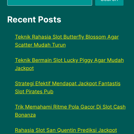
Recent Posts
Teknik Rahasia Slot Butterfly Blossom Agar
Scatter Mudah Turun
Teknik Bermain Slot Lucky Piggy Agar Mudah
Jackpot
Strategi Efektif Mendapat Jackpot Fantastis
Slot Pirates Pub
Trik Memahami Ritme Pola Gacor Di Slot Cash
Bonanza
Rahasia Slot San Quentin Prediksi Jackpot