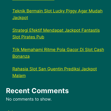
Teknik Bermain Slot Lucky Piggy Agar Mudah
Jackpot
Strategi Efektif Mendapat Jackpot Fantastis
Slot Pirates Pub
Trik Memahami Ritme Pola Gacor Di Slot Cash
Bonanza
Rahasia Slot San Quentin Prediksi Jackpot
Malam
Recent Comments
No comments to show.