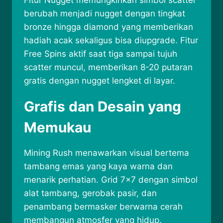
Fitur Nugget memungkinkan simbol scatter
berubah menjadi nugget dengan tingkat
bronze hingga diamond yang memberikan
hadiah acak sekaligus bisa diupgrade. Fitur
Free Spins aktif saat tiga sampai tujuh
scatter muncul, memberikan 8-20 putaran
gratis dengan nugget lengket di layar.
Grafis dan Desain yang
Memukau
Mining Rush menawarkan visual bertema
tambang emas yang kaya warna dan
menarik perhatian. Grid 7×7 dengan simbol
alat tambang, gerobak pasir, dan
penambang bermasker berwarna cerah
membangun atmosfer yang hidup.