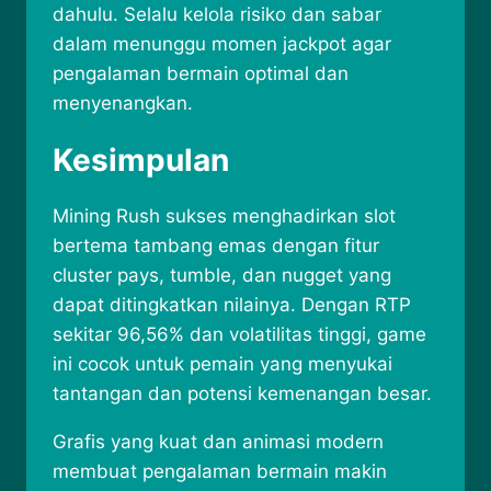
dahulu. Selalu kelola risiko dan sabar
dalam menunggu momen jackpot agar
pengalaman bermain optimal dan
menyenangkan.
Kesimpulan
Mining Rush sukses menghadirkan slot
bertema tambang emas dengan fitur
cluster pays, tumble, dan nugget yang
dapat ditingkatkan nilainya. Dengan RTP
sekitar 96,56% dan volatilitas tinggi, game
ini cocok untuk pemain yang menyukai
tantangan dan potensi kemenangan besar.
Grafis yang kuat dan animasi modern
membuat pengalaman bermain makin