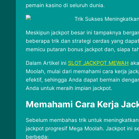
pemain kasino di seluruh dunia.
Meskipun jackpot besar ini tampaknya berg
beberapa trik dan strategi cerdas yang dap
memicu putaran bonus jackpot dan, siapa t
Dalam Artikel ini
SLOT JACKPOT MEWAH
aka
Moolah, mulai dari memahami cara kerja jack
efektif, sehingga Anda dapat bermain dengan
Anda untuk meraih impian jackpot.
Memahami Cara Kerja Jack
Sebelum membahas trik untuk meningkatkan 
jackpot progresif Mega Moolah. Jackpot ini s
berbeda: