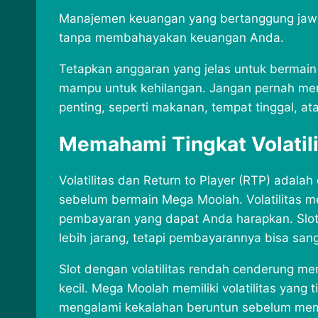
Manajemen keuangan yang bertanggung jawa
tanpa membahayakan keuangan Anda.
Tetapkan anggaran yang jelas untuk bermain
mampu untuk kehilangan. Jangan pernah me
penting, seperti makanan, tempat tinggal, a
Memahami Tingkat Volatil
Volatilitas dan Return to Player (RTP) adal
sebelum bermain Mega Moolah. Volatilitas 
pembayaran yang dapat Anda harapkan. Slot 
lebih jarang, tetapi pembayarannya bisa sang
Slot dengan volatilitas rendah cenderung me
kecil. Mega Moolah memiliki volatilitas yang
mengalami kekalahan beruntun sebelum me