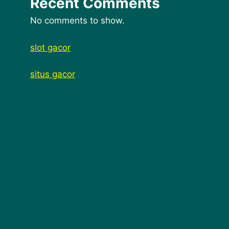
Recent Comments
No comments to show.
slot gacor
situs gacor